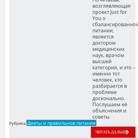
возглявляющая
проект Just for
You о
сбалансированно
питании,
является
доктором
медицинских
наук, врачом
высшей
категории, и это –
именно тот
человек, кто
разбирается в
проблеме
досконально.
Послушаем её
объяснения и
советы.
Диеты и правильное питание
Рубрика
ЧИТАТЬ ДАЛЬШЕ