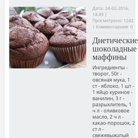
Дата: 24-02-2016,
14:49 |
Просмотрено: 1242
| Комментариев: 0
Диетические
шоколадные
маффины
Ингредиенты -
творог, 50г -
овсяная мука, 1
ст - яблоко, 1 шт -
1 яйцо куриное -
ванилин, 3 г -
разрыхлитель, 1
ч л - оливковое
масло, 2 ч л -
какао-порошок, 2
ст л -
свежевыжатый