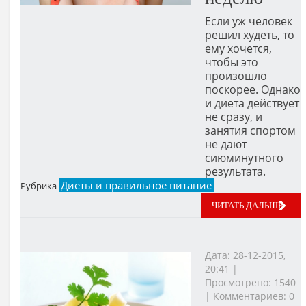
Если уж человек
решил худеть, то
ему хочется,
чтобы это
произошло
поскорее. Однако
и диета действует
не сразу, и
занятия спортом
не дают
сиюминутного
результата.
Диеты и правильное питание
Рубрика
ЧИТАТЬ ДАЛЬШЕ
Дата: 28-12-2015,
20:41 |
Просмотрено: 1540
| Комментариев: 0