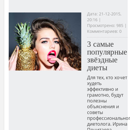
Дата: 21-12-2015,
20:16 |
Просмотрено: 985 |
Комментариев: 0
3 самые
популярные
звёздные
диеты
Для тех, кто хочет
худеть
эффективно и
грамотно, будут
полезны
объяснения и
советы
профессионально
диетолога. Ирина
Почитаева,