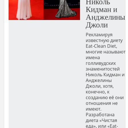
Николь
Кидман и
Анджелины
Джоли
Рекламируя
известную диету
Eat-Clean Diet,
многие называют
имена
голливудских
знаменитостей
Николь Кидман и
Анджелины
Джоли, хотя,
конечно, к
созданию её они
отношения не
имеют.
Разработана
диета «Чистая
еда», или «Eat-