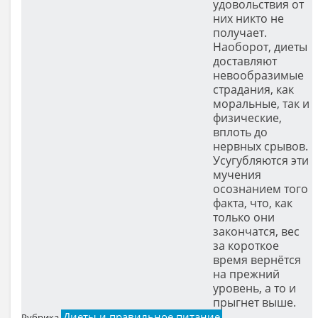
удовольствия от
них никто не
получает.
Наоборот, диеты
доставляют
невообразимые
страдания, как
моральные, так и
физические,
вплоть до
нервных срывов.
Усугубляются эти
мучения
осознанием того
факта, что, как
только они
закончатся, вес
за короткое
время вернётся
на прежний
уровень, а то и
прыгнет выше.
Диеты и правильное питание
Рубрика