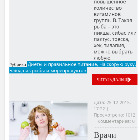
повышенное
количество
витаминов
группы В. Такая
рыба – это
пикша, сибас или
палтус, треска,
хек, тилапия,
можно выбрать
любую.
Диеты и правильное питание, На скорую руку,
Рубрика
Блюда из рыбы и морепродуктов
ЧИТАТЬ ДАЛЬШЕ
Дата: 25-12-2015,
17:22 |
Просмотрено: 1012
| Комментариев: 0
Врачи