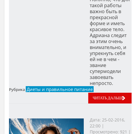
такой работы
важно быть в
прекрасной
форме и иметь
красивое тело.
Адриана следит
за этим очень
внимательно, и
упрекнуть себя
ей не в чем -
звание
супермодели
завоевать
непросто.
Диеты и правильное питание
Рубрика
ЧИТАТЬ ДАЛЬШЕ
Дата: 25-02-2016,
22:00 |
Просмотрено: 921 |