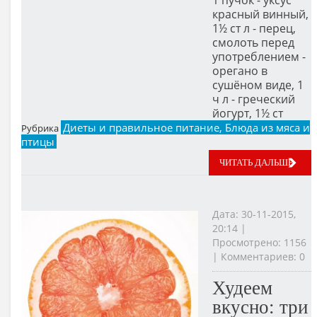
1 пучок - уксус
красный винный,
1½ ст л - перец,
смолоть перед
употреблением -
орегано в
сушёном виде, 1
ч л - греческий
йогурт, 1½ ст
Диеты и правильное питание, Блюда из мяса и
Рубрика
птицы
ЧИТАТЬ ДАЛЬШЕ
Дата: 30-11-2015,
20:14 |
Просмотрено: 1156
| Комментариев: 0
Худеем
вкусно: три