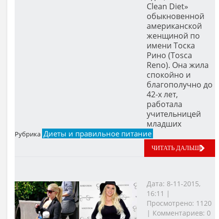
Clean Diet»
обыкновенной
американской
женщиной по
имени Тоска
Рино (Tosca
Reno). Она жила
спокойно и
благополучно до
42-х лет,
работала
учительницей
младших
Диеты и правильное питание
Рубрика
ЧИТАТЬ ДАЛЬШЕ
Дата: 8-11-2015,
16:11 |
Просмотрено: 1120
| Комментариев: 0