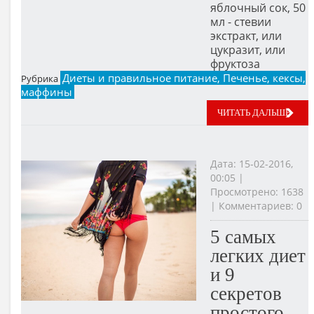
яблочный сок, 50
мл - стевии
экстракт, или
цукразит, или
фруктоза
Диеты и правильное питание, Печенье, кексы,
Рубрика
маффины
ЧИТАТЬ ДАЛЬШЕ
Дата: 15-02-2016,
00:05 |
Просмотрено: 1638
| Комментариев: 0
5 самых
легких диет
и 9
секретов
простого