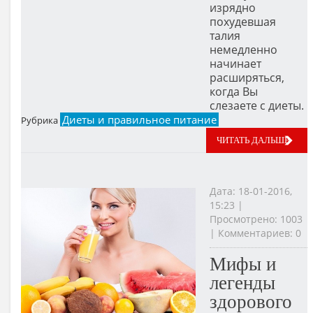
изрядно
похудевшая
талия
немедленно
начинает
расширяться,
когда Вы
слезаете с диеты.
Диеты и правильное питание
Рубрика
ЧИТАТЬ ДАЛЬШЕ
Дата: 18-01-2016,
15:23 |
Просмотрено: 1003
| Комментариев: 0
Мифы и
легенды
здорового