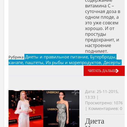
содержание
витамина С –
суточная доза в
одном плоде, а
это уже совсем
хорошо. И от
простуды
предохранит, и
настроение
поднимет.
Диеты и правильное питание, Бутерброды,
Рубрика
канапе, паштеты, Из рыбы и морепродуктов, Десерты
ЧИТАТЬ ДАЛЬШЕ
Дата: 25-11-2015,
13:33 |
Просмотрено: 1076
| Комментариев: 0
Диета