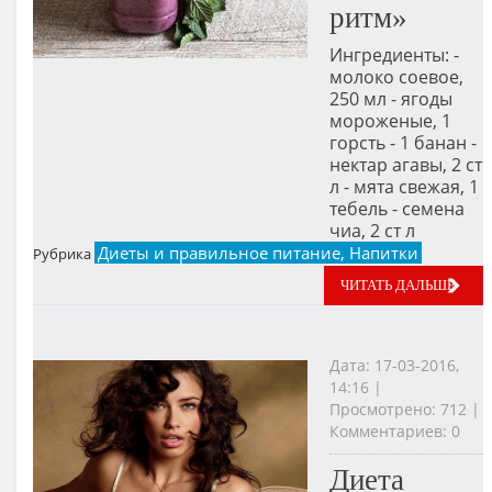
ритм»
Ингредиенты: -
молоко соевое,
250 мл - ягоды
мороженые, 1
горсть - 1 банан -
нектар агавы, 2 ст
л - мята свежая, 1
тебель - семена
чиа, 2 ст л
Диеты и правильное питание, Напитки
Рубрика
ЧИТАТЬ ДАЛЬШЕ
Дата: 17-03-2016,
14:16 |
Просмотрено: 712 |
Комментариев: 0
Диета