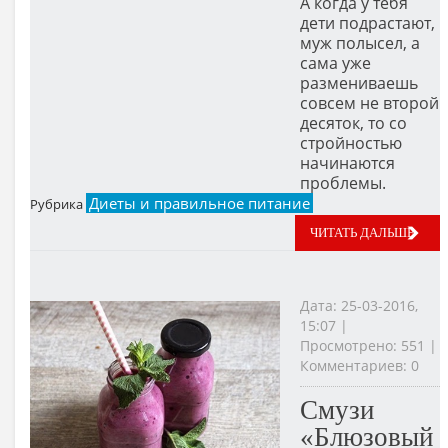
А когда у тебя
дети подрастают,
муж полысел, а
сама уже
размениваешь
совсем не второй
десяток, то со
стройностью
начинаются
проблемы.
Диеты и правильное питание
Рубрика
ЧИТАТЬ ДАЛЬШЕ
Дата: 25-03-2016,
15:07 |
Просмотрено: 551 |
Комментариев: 0
Смузи
«Блюзовый