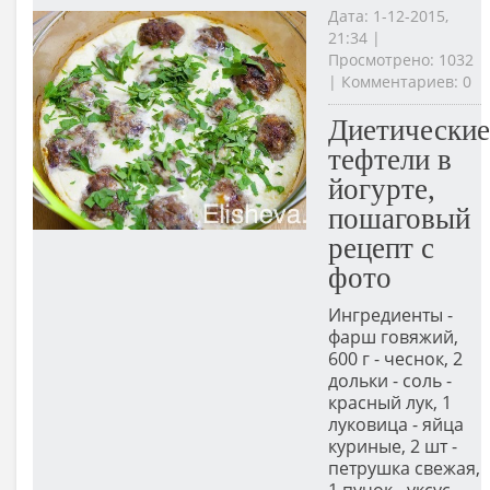
Дата: 1-12-2015,
21:34 |
Просмотрено: 1032
| Комментариев: 0
Диетические
тефтели в
йогурте,
пошаговый
рецепт с
фото
Ингредиенты -
фарш говяжий,
600 г - чеснок, 2
дольки - соль -
красный лук, 1
луковица - яйца
куриные, 2 шт -
петрушка свежая,