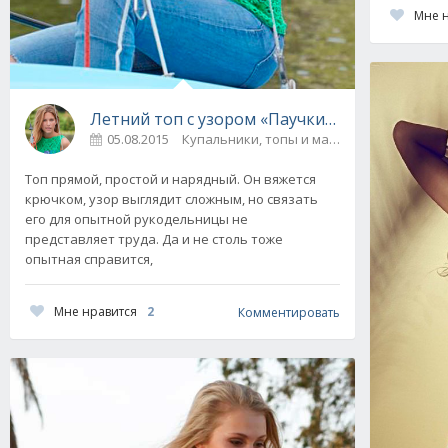
Мне 
Летний топ с узором «Паучки» от Schachenm
05.08.2015
Купальники, топы и майки
0
Топ прямой, простой и нарядный. Он вяжется
крючком, узор выглядит сложным, но связать
его для опытной рукодельницы не
представляет труда. Да и не столь тоже
опытная справится,
Мне нравится
2
Комментировать