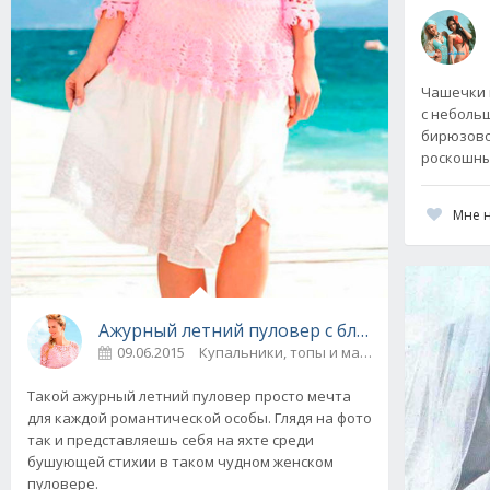
Чашечки 
с неболь
бирюзово
роскошны
Мне 
Ажурный летний пуловер с благородными у
09.06.2015
Купальники, топы и майки
0
Такой ажурный летний пуловер просто мечта
для каждой романтической особы. Глядя на фото
так и представляешь себя на яхте среди
бушующей стихии в таком чудном женском
пуловере.