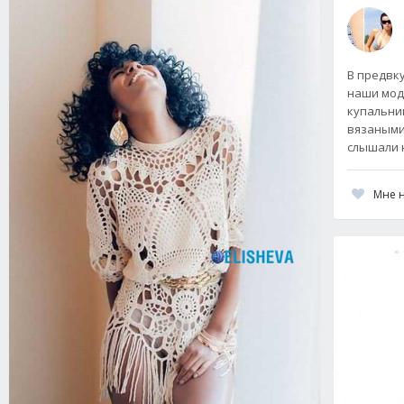
В предвк
наши мод
купальник
вязаными
слышали 
Мне 