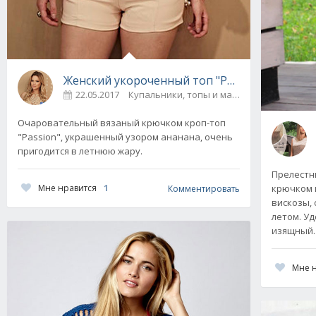
Женский укороченный топ "Passion" с узоро
22.05.2017
Купальники, топы и майки
0
Очаровательный вязаный крючком кроп-топ
"Passion", украшенный узором ананана, очень
пригодится в летнюю жару.
Прелестн
Мне нравится
1
крючком 
Комментировать
вискозы,
летом. У
изящный.
Мне 