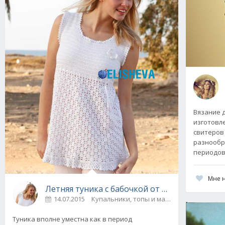
Вязание 
изготовл
свитеров 
разнообр
периодов
Мне 
Летняя туника с бабочкой от Drops Design 
14.07.2015
Купальники, топы и майки
Туника вполне уместна как в период