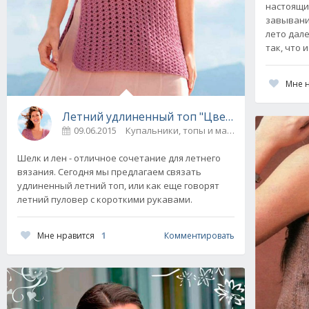
настоящи
завывание
лето дал
так, что и
Мне 
Летний удлиненный топ "Цветок на удачу" 
09.06.2015
Купальники, топы и майки
0
Шелк и лен - отличное сочетание для летнего
вязания. Сегодня мы предлагаем связать
удлиненный летний топ, или как еще говорят
летний пуловер с короткими рукавами.
Мне нравится
1
Комментировать