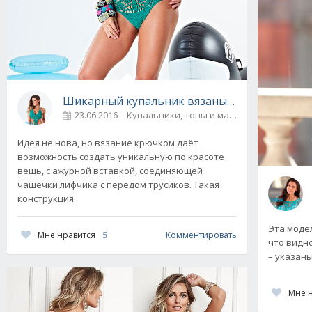
Шикарный купальник вязаный крючком: опи
23.06.2016
Купальники, топы и майки
0
Идея не нова, но вязание крючком даёт
возможность создать уникальную по красоте
вещь, с ажурной вставкой, соединяющей
чашечки лифчика с передом трусиков. Такая
конструкция
Эта моде
Мне нравится
5
Комментировать
что видно
– указаны
Мне 