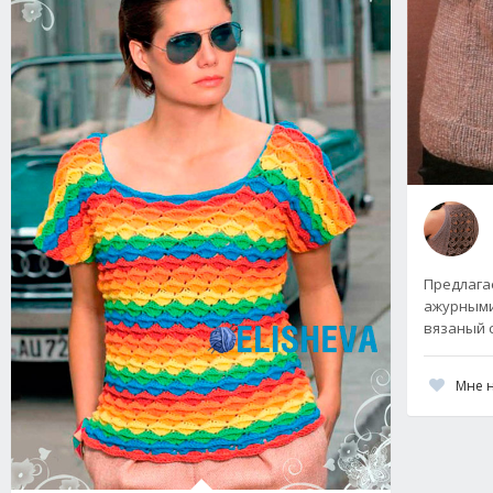
Предлага
ажурными 
вязаный 
Мне 