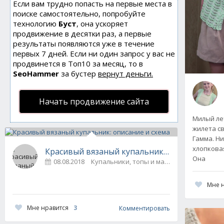
Если вам трудно попасть на первые места в
поиске самостоятельно, попробуйте
технологию
Буст
, она ускоряет
продвижение в десятки раз, а первые
результаты появляются уже в течение
первых 7 дней. Если ни один запрос у вас не
продвинется в Топ10 за месяц, то в
SeoHammer
за бустер
вернут деньги.
Начать продвижение сайта
Милый лет
жилета с
Гамма. Ни
хлопкова
Красивый вязаный купальник: описание и сх
Она
08.08.2018
Купальники, топы и майки
0
Мне 
Мне нравится
3
Комментировать