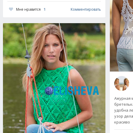
Мне нравится
1
Комментировать
Ажурная 
бретельк
удобна л
узор дела
красиво