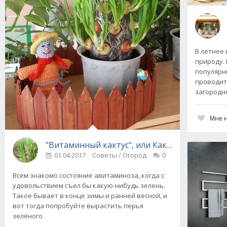
В летнее
природу. 
популярн
проводить
загородн
Мне 
"Витаминный кактус", или Как вырастить зе
01.04.2017
Советы / Огород
0
Всем знакомо состояние авитаминоза, когда с
удовольствием съел бы какую-нибудь зелень.
Такое бывает в конце зимы и ранней весной, и
вот тогда попробуйте вырастить перья
зелёного