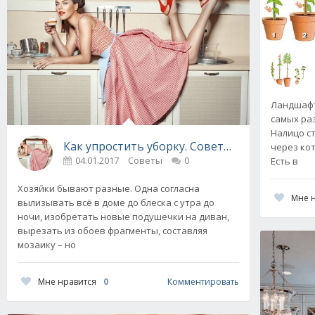
Ландшафт
самых ра
Налицо с
Как упростить уборку. Советы бывалой хозя
через ко
04.01.2017
Советы
0
Есть в
Хозяйки бывают разные. Одна согласна
Мне 
вылизывать всё в доме до блеска с утра до
ночи, изобретать новые подушечки на диван,
вырезать из обоев фрагменты, составляя
мозаику – но
Мне нравится
0
Комментировать