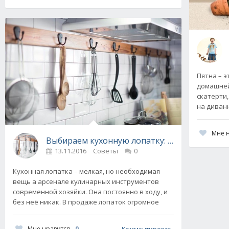
Пятна – э
домашней
скатерти,
на диван
Мне 
Выбираем кухонную лопатку: силикон, мета
13.11.2016
Советы
0
Кухонная лопатка – мелкая, но необходимая
вещь а арсенале кулинарных инструментов
современной хозяйки. Она постоянно в ходу, и
без неё никак. В продаже лопаток огромное
Мне нравится
0