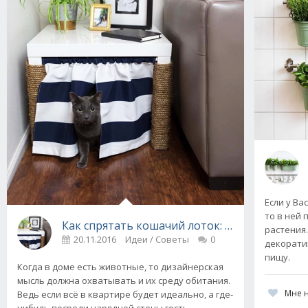
Если у Ва
то в ней 
Как спрятать кошачий лоток: советы и идеи 
растения
20.11.2016
Идеи / Советы
0
декоратив
пищу.
Когда в доме есть животные, то дизайнерская
мысль должна охватывать и их среду обитания.
Мне 
Ведь если всё в квартире будет идеально, а где-
нибудь посреди нарядной стены гость