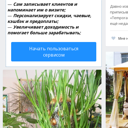
—
Сам записывает клиентов и
Давно из
напоминает им о визите;
приписыв
—
Персонализирует скидки, чаевые,
«Tempora m
кэшбэк и предоплаты;
ещё неда
—
Увеличивает доходимость и
помогает больше зарабатывать;
Мне 
Начать пользоваться
сервисом