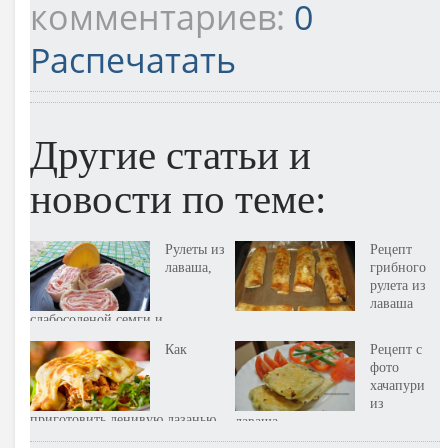
комментариев:
0
Распечатать
Другие статьи и
новости по теме:
Рулеты из
Рецепт
лаваша,
грибного
рулета из
лаваша
слабосоленой семги и
плавленого сыра. Рецепт
Как
Рецепт с
фото
хачапури
из
приготовить ленивую лазанью
лаваша
из лаваша? Рецепт с фото