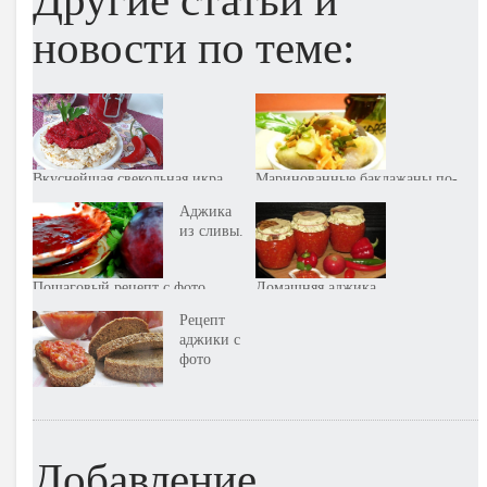
новости по теме:
Вкуснейшая свекольная икра
Маринованные баклажаны по-
(из буряка). Пошаговый рецепт
татарски на зиму. Пошаговый
Аджика
с фото
рецепт с фото
из сливы.
Пошаговый рецепт с фото
Домашняя аджика
приготовленная в мультиварке.
Рецепт
Пошаговый рецепт с фото
аджики с
фото
Добавление