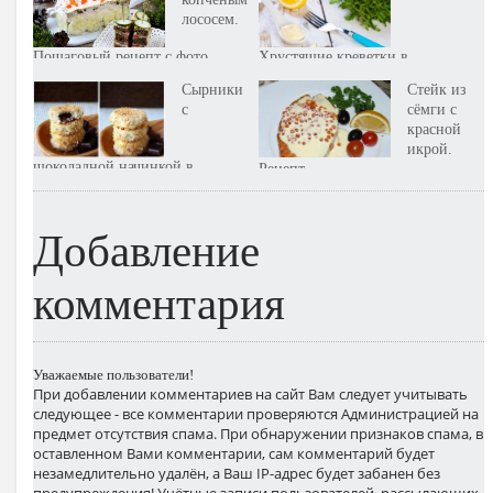
лососем.
Пошаговый рецепт с фото
Хрустящие креветки в
панировке из хлебных крошек
Сырники
Стейк из
и пармезана. Пошаговый
с
сёмги с
рецепт с фото
красной
икрой.
шоколадной начинкой в
Рецепт
панировке из овсяных хлопьев.
Рецепт
Добавление
комментария
Уважаемые пользователи!
При добавлении комментариев на сайт Вам следует учитывать
следующее - все комментарии проверяются Администрацией на
предмет отсутствия спама. При обнаружении признаков спама, в
оставленном Вами комментарии, сам комментарий будет
незамедлительно удалён, а Ваш IP-адрес будет забанен без