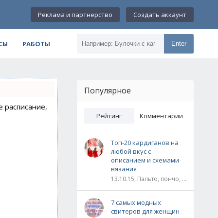
Реклама и партнерство
Создать аккаунт
СЫ
РАБОТЫ
Enter
Популярное
е расписание,
Рейтинг
Комментарии
Топ-20 кардиганов на
любой вкус с
описанием и схемами
вязания
13.10.15, Пальто, пончо, кардиганы
7 самых модных
свитеров для женщин