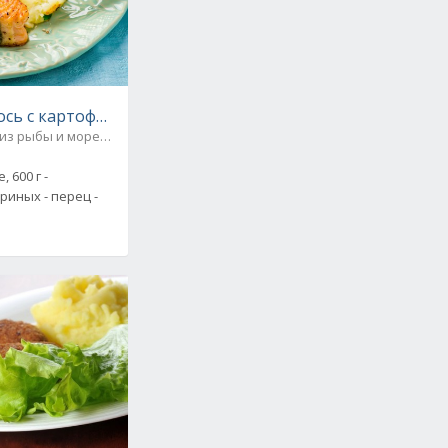
сь с картофельными котлетами и яйцом-пашот. Рецепт
из рыбы и морепродуктов
 600 г -
уриных - перец -
цепт