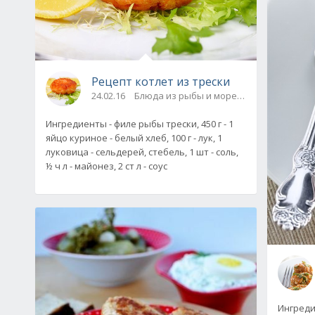
Рецепт котлет из трески
24.02.16
Блюда из рыбы и морепродуктов
Ингредиенты - филе рыбы трески, 450 г - 1
яйцо куриное - белый хлеб, 100 г - лук, 1
луковица - сельдерей, стебель, 1 шт - соль,
½ ч л - майонез, 2 ст л - соус
Ингредие