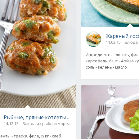
Жареный лосо
11.03.15
Блюда 
Ингредиенты - лосось, филе,
картофель, 6 шт - 4 яйца к
соль - зелень - масло
Рыбные, пряные котлеты из трески. Мексиканский ре
14.12.15
Блюда из рыбы и морепродуктов
нты - треска, филе, ½ кг - хлеб