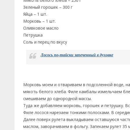
Мякоть белого хлеба – 250 г
Зеленый горошек – 300 г
Яйца – 1 шт.
Морковь – 1 шт.
Оливковое масло
Петрушка
Соль и перец по вкусу
Лосось по-тайски запеченный в духовке
Морковь моем и отвариваем в подсоленной воде, н
мякоть белого хлеба. Филе камбалы измельчаем блен
смешиваем до однородной массы.
Туда же добавляем морковь, горошек и петрушку. Вс
Филе лосося нарезаем тонкими полосками. В середин
Далее поверх рулета выкладываем оставшуюся част
маслом, заворачиваем в фольгу. Запекаем рулет 35 м