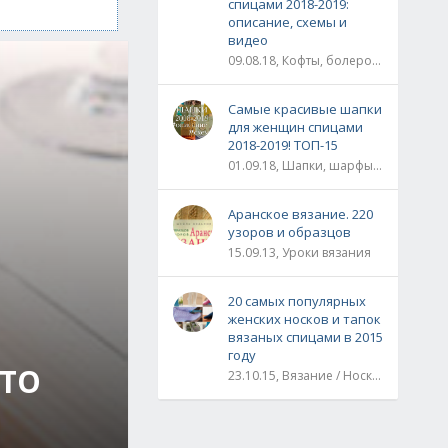
спицами 2018-2019:
описание, схемы и
видео
09.08.18, Кофты, болеро, жакеты, жилеты, пуловеры и свитера
Самые красивые шапки
для женщин спицами
2018-2019! ТОП-15
01.09.18, Шапки, шарфы, шали, снуды и палантины
Аранское вязание. 220
узоров и образцов
15.09.13, Уроки вязания
20 самых популярных
женских носков и тапок
вязаных спицами в 2015
году
ОТО
23.10.15, Вязание / Носки, обувь