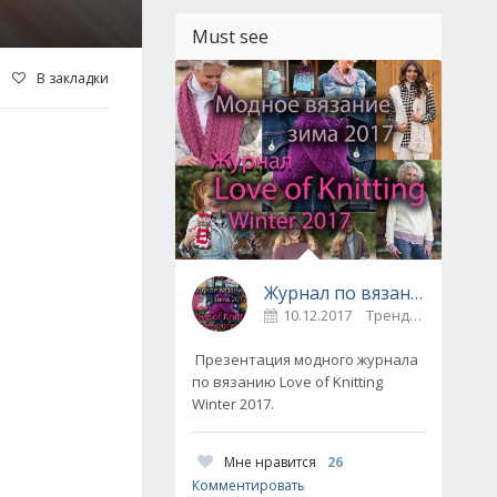
Must see
В закладки
Журнал по вязанию Love of Knitting выпуск Зима 2017
10.12.2017
Тренды / Вдохновение
Презентация модного журнала
по вязанию Love of Knitting
Winter 2017.
Мне нравится
26
Комментировать