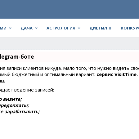
АМИ
ДАЧА
АСТРОЛОГИЯ
ДИЕТЫ/ПП
КОНКУР
legram-боте
ния записи клиентов никуда. Мало того, что нужно видеть сво
 самый бюджетный и оптимальный вариант:
сервис VisitTime.
но
.
ощает ведение записей:
 визите;
предоплаты;
е зарабатывать;