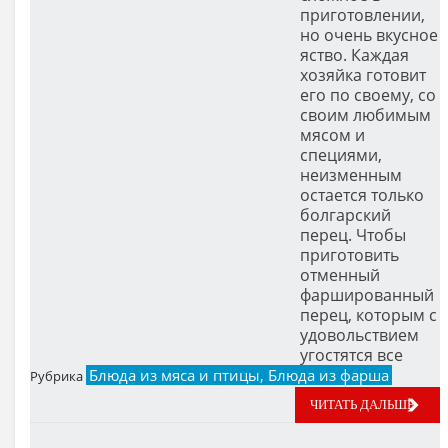
приготовлении,
но очень вкусное
яство. Каждая
хозяйка готовит
его по своему, со
своим любимым
мясом и
специями,
неизменным
остается только
болгарский
перец. Чтобы
приготовить
отменный
фаршированный
перец, которым с
удовольствием
угостятся все
Блюда из мяса и птицы, Блюда из фарша
Рубрика
ЧИТАТЬ ДАЛЬШЕ