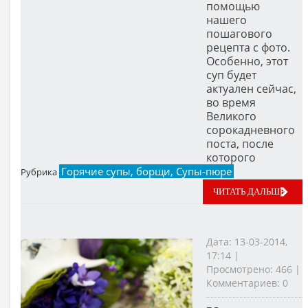
помощью
нашего
пошагового
рецепта с фото.
Особенно, этот
суп будет
актуален сейчас,
во время
Великого
сорокадневного
поста, после
которого
Горячие супы, борщи, Супы-пюре
Рубрика
ЧИТАТЬ ДАЛЬШЕ
Дата: 13-03-2014,
17:14 |
Просмотрено: 466 |
Комментариев: 0