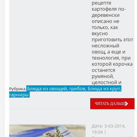
рецепте
картофеля по-
деревенски
описано не
только, как
вкусно
приготовить этот
несложный
овощ, а еще и
технология, при
которой корочка
останется
румяной,
целостной и
Блюда из овощей, грибов, Блюда из круп,
Рубрика
гарниры
ЧИТАТЬ ДАЛЬШЕ
Дата: 3-03-2014,
19:04 |