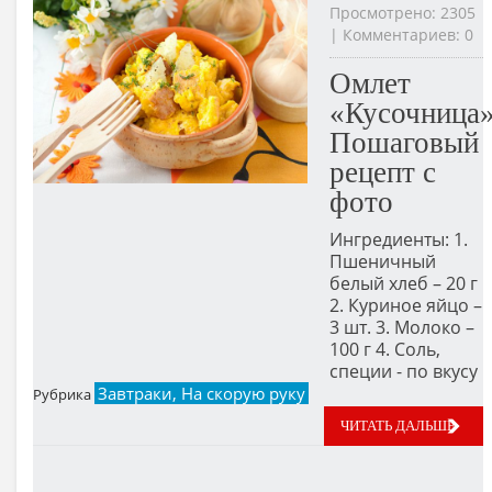
Просмотрено: 2305
| Комментариев: 0
Омлет
«Кусочница»
Пошаговый
рецепт с
фото
Ингредиенты: 1.
Пшеничный
белый хлеб – 20 г
2. Куриное яйцо –
3 шт. 3. Молоко –
100 г 4. Соль,
специи - по вкусу
Завтраки, На скорую руку
Рубрика
ЧИТАТЬ ДАЛЬШЕ