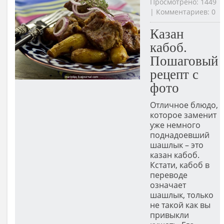
Просмотрено: 1449
| Комментариев: 0
Казан
кабоб.
Пошаговый
рецепт с
фото
Отличное блюдо,
которое заменит
уже немного
поднадоевший
шашлык – это
казан кабоб.
Кстати, кабоб в
переводе
означает
шашлык, только
не такой как вы
привыкли