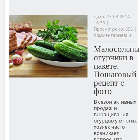
Дата: 27-03-2014,
16:36 |
Просмотрено: 655 |
Комментариев: 0
Малосольны
огурчики в
пакете.
Пошаговый
рецепт с
фото
В сезон активных
продаж и
выращивания
огурцов у многих
хозяек часто
возникает
вопрос, что