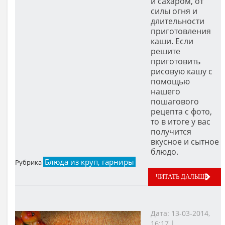
и сахаром, от
силы огня и
длительности
приготовления
каши. Если
решите
приготовить
рисовую кашу с
помощью
нашего
пошагового
рецепта с фото,
то в итоге у вас
получится
вкусное и сытное
блюдо.
Блюда из круп, гарниры
Рубрика
ЧИТАТЬ ДАЛЬШЕ
Дата: 13-03-2014,
16:17 |