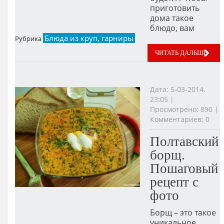
приготовить
дома такое
блюдо, вам
Блюда из круп, гарниры
Рубрика
ЧИТАТЬ ДАЛЬШЕ
Дата: 5-03-2014,
23:05 |
Просмотрено: 890 |
Комментариев: 0
Полтавский
борщ.
Пошаговый
рецепт с
фото
Борщ – это такое
уникальное