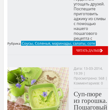
угощать друзей.
Поспешите
приготовить
аджику из сливы
с помощью
нашего
пошагового
рецепта с
Соусы, Соленья, маринады, салаты, соте
Рубрика
ЧИТАТЬ ДАЛЬШЕ
Дата: 13-03-2014,
19:39 |
Просмотрено: 568 |
Комментариев: 0
Суп-пюре
из горошка.
Пошаговый