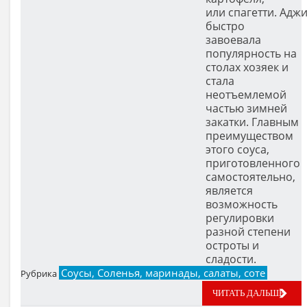
или спагетти. Адж
быстро
завоевала
популярность на
столах хозяек и
стала
неотъемлемой
частью зимней
закатки. Главным
преимуществом
этого соуса,
приготовленного
самостоятельно,
является
возможность
регулировки
разной степени
остроты и
сладости.
Соусы, Соленья, маринады, салаты, соте
Рубрика
ЧИТАТЬ ДАЛЬШЕ