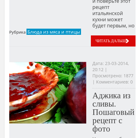
и поверьте этот
рецепт
итальянской
кухни может
будет первым, но
Блюда из мяса и птицы
Рубрика
ЧИТАТЬ ДАЛЬШЕ
Дата: 23-03-2014,
20:12 |
Просмотрено: 1877
| Комментариев: 0
Аджика из
сливы.
Пошаговый
рецепт с
фото