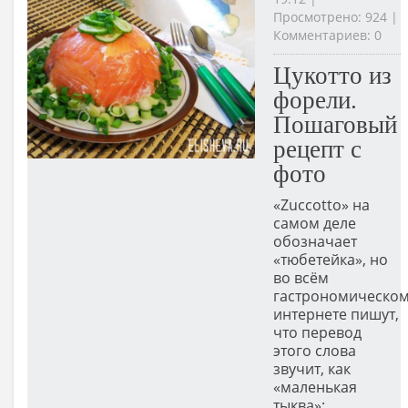
Просмотрено: 924 |
Комментариев: 0
Цукотто из
форели.
Пошаговый
рецепт с
фото
«Zuccotto» на
самом деле
обозначает
«тюбетейка», но
во всём
гастрономическо
интернете пишут,
что перевод
этого слова
звучит, как
«маленькая
тыква»;