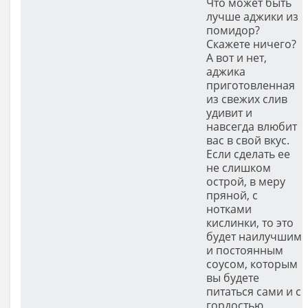
Что может быть
лучше аджики из
помидор?
Скажете ничего?
А вот и нет,
аджика
приготовленная
из свежих слив
удивит и
навсегда влюбит
вас в свой вкус.
Если сделать ее
не слишком
острой, в меру
пряной, с
нотками
кислинки, то это
будет наилучшим
и постоянным
соусом, которым
вы будете
питаться сами и с
гордостью