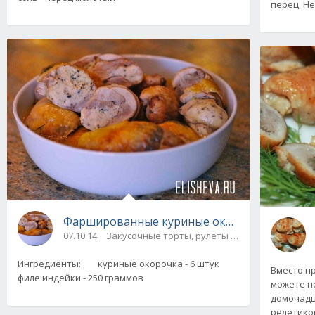
перец. Не
Фаршированные куриные окорочка с изыска
07.10.14
Закусочные торты, рулеты / Блюда из мяса и
Ингредиенты: куриные окорочка - 6 штук
Вместо п
филе индейки - 250 граммов
можете по
домочадц
релетиков