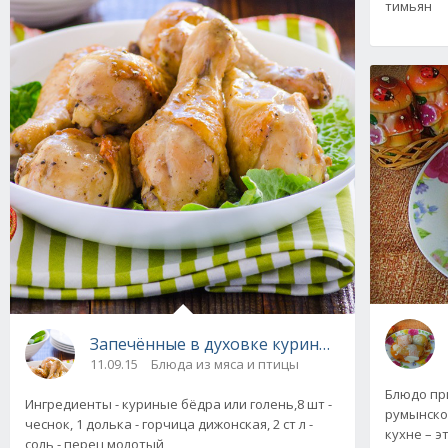
тимьян
Запечённые в духовке куриные бёдра и нож
11.09.15
Блюда из мяса и птицы
Блюдо пр
Ингредиенты - куриные бёдра или голень,8 шт -
румынско
чеснок, 1 долька - горчица дижонская, 2 ст л -
кухне – 
соль - перец молотый