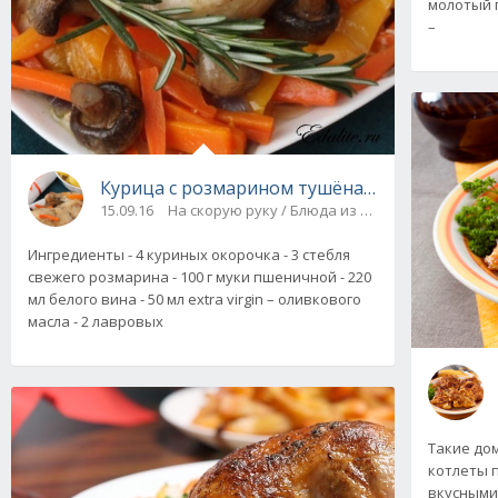
молотый п
–
Курица с розмарином тушёная в духовке: бы
15.09.16
На скорую руку / Блюда из мяса и птицы
Ингредиенты - 4 куриных окорочка - 3 стебля
свежего розмарина - 100 г муки пшеничной - 220
мл белого вина - 50 мл extra virgin – оливкового
масла - 2 лавровых
Такие до
котлеты 
вкусными,