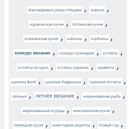
,
,
Жаккардовые узоры спицами
жаркое
,
,
израильская кухня
Испанская кухня
,
,
,
итальянская кухня
кабачки
клубника
,
,
,
конкурс вязание
конкурс кулинария
котлеты
,
,
,
котлеты из щуки
котлеты куриные
креветки
,
,
,
куриное филе
куриные бедрышки
куриные котлеты
,
,
,
летнее вязание
лазанья
маринованная рыба
,
,
маринованные огурцы
мексиканская кухня
,
,
,
Немецкая кухня
новогодние рецепты
Новый год