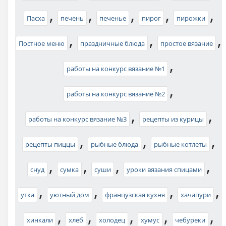
,
,
,
,
,
Пасха
печень
печенье
пирог
пирожки
,
,
,
Постное меню
праздничные блюда
простое вязание
,
работы на конкурс вязание №1
,
работы на конкурс вязание №2
,
,
работы на конкурс вязание №3
рецепты из курицы
,
,
,
рецепты пиццы
рыбные блюда
рыбные котлеты
,
,
,
,
снуд
сумка
суши
уроки вязания спицами
,
,
,
,
утка
уютный дом
французская кухня
хачапури
,
,
,
,
,
хинкали
хлеб
холодец
хумус
чебуреки