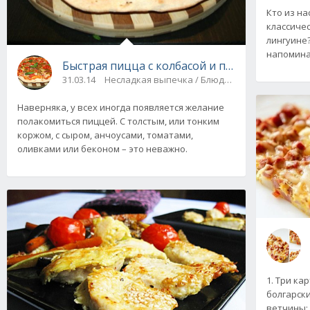
Кто из на
классиче
лингуине?
напомина
Быстрая пицца с колбасой и помидорами на 
31.03.14
Несладкая выпечка / Блюда из мяса и птицы
Наверняка, у всех иногда появляется желание
полакомиться пиццей. С толстым, или тонким
коржом, с сыром, анчоусами, томатами,
оливками или беконом – это неважно.
1. Три ка
болгарски
ветчины; 6