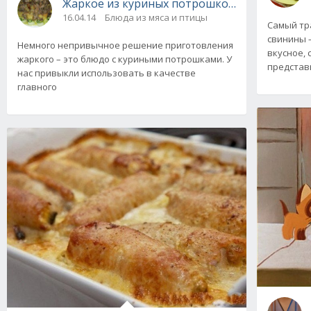
Жаркое из куриных потрошков. Пошаговый 
16.04.14
Блюда из мяса и птицы
Самый тр
свинины –
Немного непривычное решение приготовления
вкусное, 
жаркого – это блюдо с куриными потрошками. У
представ
нас привыкли использовать в качестве
главного