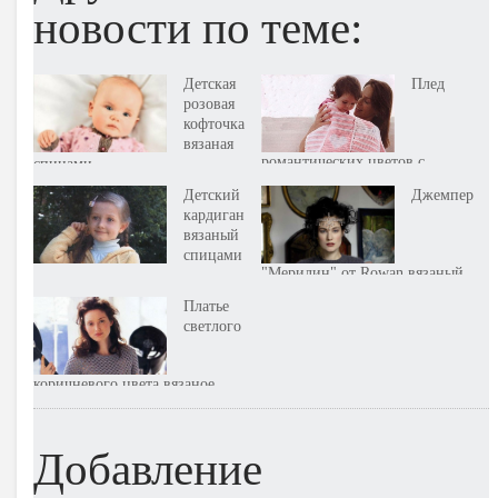
новости по теме:
Детская
Плед
розовая
кофточка
вязаная
романтических цветов с
спицами
сердечками вязаный крючком
Детский
Джемпер
кардиган
вязаный
спицами
"Мерилин" от Rowan вязаный
спицами
Платье
светлого
коричневого цвета вязаное
крючком
Добавление