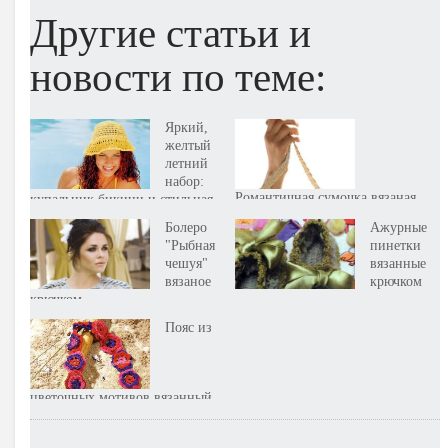
Другие статьи и
новости по теме:
Яркий,
желтый
летний
набор:
Романтичная сумочка вязаная
купальник бикини и стильная
крючком
шляпка-панамка. Вязаные
Болеро
Ажурные
крючком
"Рыбная
пинетки
чешуя"
вязанные
вязаное
крючком
крючком
Пояс из
цветочных мотивов вязанный
крючком