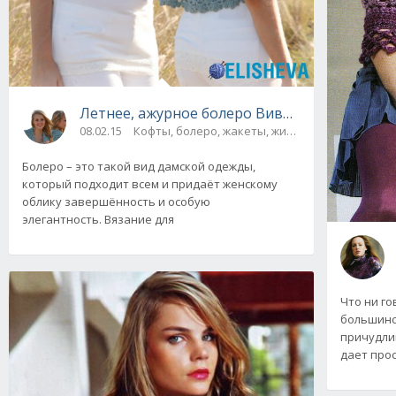
Летнее, ажурное болеро Вивьен от Drops De
08.02.15
Кофты, болеро, жакеты, жилеты
Болеро – это такой вид дамской одежды,
который подходит всем и придаёт женскому
облику завершённость и особую
элегантность. Вязание для
Что ни го
большинс
причудли
дает про