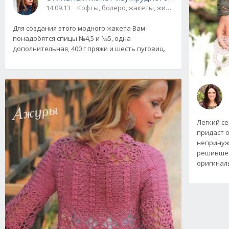
14.09.13
Кофты, болеро, жакеты, жилеты / Пальто, пон
Для создания этого модного жакета Вам
понадобятся спицы №4,5 и №5, одна
дополнительная, 400 г пряжи и шесть пуговиц.
Легкий с
придаст 
непринуж
решившей
оригинал