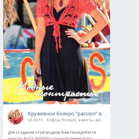
Кружевное болеро "passion" вязаное крючк
02.09.13
Кофты, болеро, жакеты, жилеты
Для создания этой модели Вам понадобятся
крючок №4 и 250-300 г красной пряжи Kara.