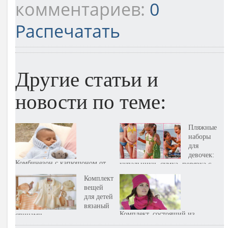
комментариев:
0
Распечатать
Другие статьи и
новости по теме:
Пляжные
наборы
для
девочек:
Комбинезон с капюшоном от
купальники, сумка, повязка с
Drops Design. Комплект,
козырьком и парео, вязаные
Комплект
вязаный спицами
крючком
вещей
для детей
вязаный
Комплект, состоящий из
спицами
повязки, шарфа и митенок