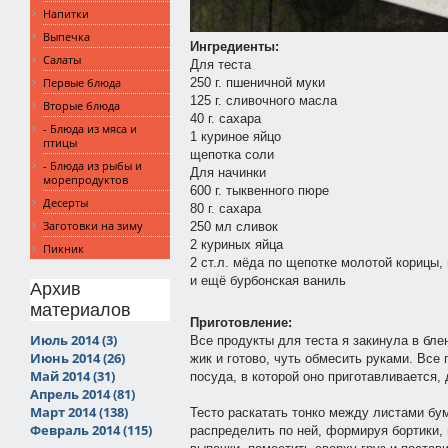
Напитки
Выпечка
Ингредиенты:
Салаты
Для теста
250 г. пшеничной муки
Первые блюда
125 г. сливочного масла
Вторые блюда
40 г. сахара
- Блюда из мяса и
1 куриное яйцо
птицы
щепотка соли
- Блюда из рыбы и
Для начинки
морепродуктов
600 г. тыквенного пюре
Десерты
80 г. сахара
Заготовки на зиму
250 мл сливок
2 куриных яйца
Пикник
2 ст.л. мёда по щепотке молотой корицы,
и ещё бурбонская ваниль
Архив
материалов
Приготовление:
Июль 2014 (3)
Все продукты для теста я закинула в бле
Июнь 2014 (26)
жик и готово, чуть обмесить руками. Все 
Май 2014 (31)
посуда, в которой оно приготавливается
Апрель 2014 (81)
Март 2014 (138)
Тесто раскатать тонко между листами бу
Февраль 2014 (115)
распределить по ней, формируя бортики,