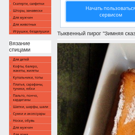
Скатерти, салфетки
Начать пользоватьс
Шторы, занавески
сервисом
Для мужчин
Для животных
Игрушки, безделушки
Тыквенный пирог "Зимняя сказ
Вязание
спицами
Для детей
Кофты, балеро,
жакеты, жилеты
Купальники, топы
Платья, сарафаны,
туники, юбки
Пальто, пончо,
кардиганы
Шапки, шарфы, шали
Сумки и аксессуары
Носки, обувь
Для мужчин
Для дома