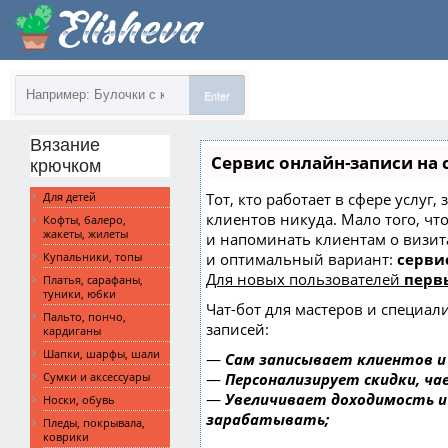
Enter
Вязание
Сервис онлайн-записи на 
крючком
Тот, кто работает в сфере услуг,
Для детей
клиентов никуда. Мало того, чт
Кофты, балеро,
жакеты, жилеты
и напоминать клиентам о визи
и оптимальный вариант:
сервис
Купальники, топы
Для новых пользователей
перв
Платья, сарафаны,
туники, юбки
Чат-бот для мастеров и специал
Пальто, пончо,
записей:
кардиганы
Шапки, шарфы, шали
—
Сам записывает клиентов и
—
Персонализирует скидки, ча
Сумки и аксессуары
—
Увеличивает доходимость и
Носки, обувь
зарабатывать;
Пледы, покрывала,
коврики