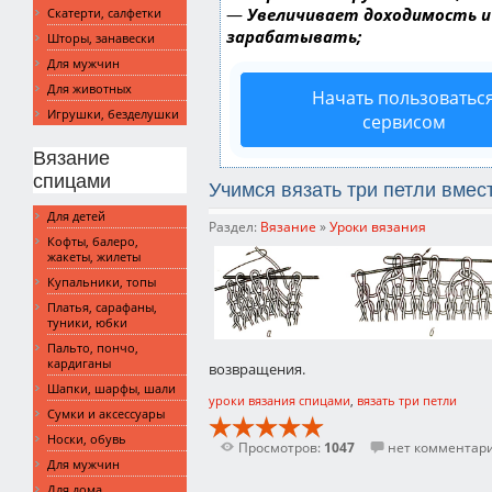
—
Увеличивает доходимость и
Скатерти, салфетки
зарабатывать;
Шторы, занавески
Для мужчин
Для животных
Начать пользоватьс
Игрушки, безделушки
сервисом
Вязание
спицами
Учимся вязать три петли вмес
Для детей
Раздел:
Вязание
»
Уроки вязания
Кофты, балеро,
жакеты, жилеты
Купальники, топы
Платья, сарафаны,
туники, юбки
Пальто, пончо,
кардиганы
возвращения.
Шапки, шарфы, шали
уроки вязания спицами
,
вязать три петли
Сумки и аксессуары
Носки, обувь
Просмотров:
1047
нет комментар
Для мужчин
Для дома