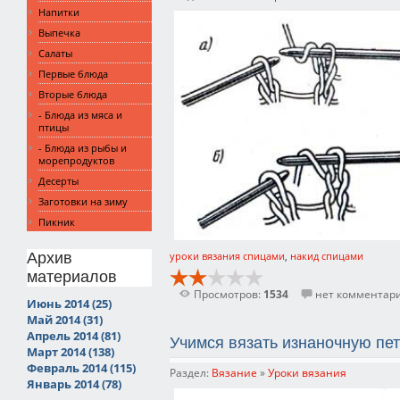
Напитки
Выпечка
Салаты
Первые блюда
Вторые блюда
- Блюда из мяса и
птицы
- Блюда из рыбы и
морепродуктов
Десерты
Заготовки на зиму
Пикник
уроки вязания спицами
,
накид спицами
Архив
материалов
Просмотров:
1534
нет комментар
Июнь 2014 (25)
Май 2014 (31)
Апрель 2014 (81)
Учимся вязать изнаночную пе
Март 2014 (138)
Февраль 2014 (115)
Раздел:
Вязание
»
Уроки вязания
Январь 2014 (78)