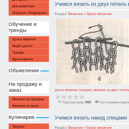
Учимся вязать из двух петель
Для животных
Игрушки, безделушки
Раздел:
Вязание
»
Уроки вязания
Обучение и
тренды
Уроки вязания
Видео-уроки
Тренды
Вдохновение
Объявления
На продажу и
заказ
уроки вязания спицами
,
вязание из двух петел
Вязание на продажу
Просмотров:
900
нет комментари
Вязание на заказ
Кулинария
Учимся вязать накид спицами
Закуски
Раздел:
Вязание
»
Уроки вязания