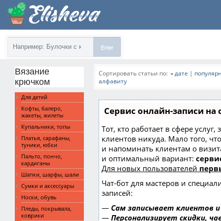
Enter
Вязание
Сортировать статьи по:
дате
|
популяр
крючком
алфавиту
Для детей
Кофты, балеро,
Сервис онлайн-записи на 
жакеты, жилеты
Купальники, топы
Тот, кто работает в сфере услуг,
клиентов никуда. Мало того, чт
Платья, сарафаны,
туники, юбки
и напоминать клиентам о визи
Пальто, пончо,
и оптимальный вариант:
сервис
кардиганы
Для новых пользователей
перв
Шапки, шарфы, шали
Чат-бот для мастеров и специал
Сумки и аксессуары
записей:
Носки, обувь
—
Сам записывает клиентов и
Пледы, покрывала,
коврики
—
Персонализирует скидки, ча