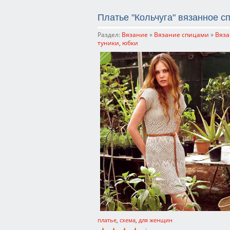
Платье "Кольчуга" вязанное с
Раздел:
Вязание
»
Вязание спицами
»
Вяза
туники, юбки
платье
,
схема
,
для женщин