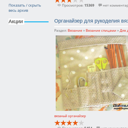
Показать / скрыть
Просмотров:
15369
нет коммента
весь архив
Органайзер для рукоделия вя
Акции
Раздел:
Вязание
»
Вязание спицами
»
Для 
вязаный органайзер
Просмотров:
5454
нет комментар