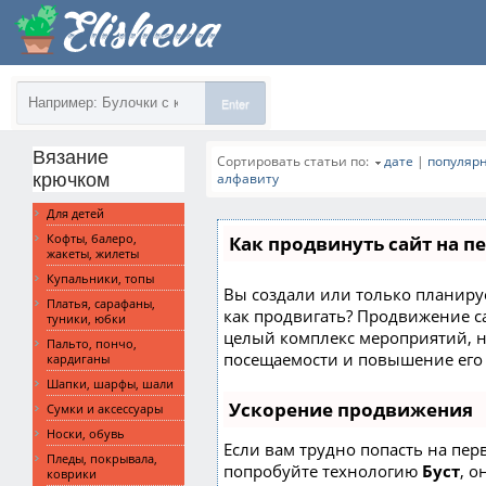
Enter
Вязание
Сортировать статьи по:
дате
|
популяр
крючком
алфавиту
Для детей
Кофты, балеро,
Как продвинуть сайт на п
жакеты, жилеты
Купальники, топы
Вы создали или только планирует
Платья, сарафаны,
как продвигать? Продвижение сай
туники, юбки
целый комплекс мероприятий, 
Пальто, пончо,
посещаемости и повышение его 
кардиганы
Шапки, шарфы, шали
Ускорение продвижения
Сумки и аксессуары
Носки, обувь
Если вам трудно попасть на пер
Пледы, покрывала,
попробуйте технологию
Буст
, о
коврики