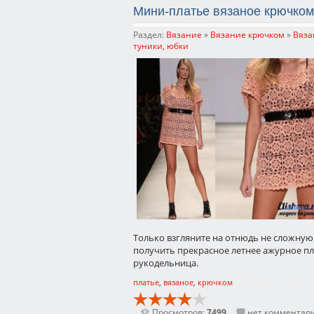
Мини-платье вязаное крючком
Раздел:
Вязание
»
Вязание крючком
»
Вяза
туники, юбки
Только взгляните на отнюдь не сложную 
получить прекрасное летнее ажурное п
рукодельница.
платье
,
вязаное
,
крючком
Просмотров:
7499
нет комментар