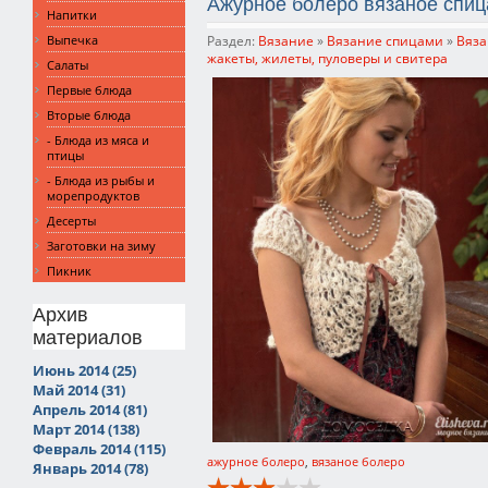
Ажурное болеро вязаное спи
Напитки
Раздел:
Вязание
»
Вязание спицами
»
Вяза
Выпечка
жакеты, жилеты, пуловеры и свитера
Салаты
Первые блюда
Вторые блюда
- Блюда из мяса и
птицы
- Блюда из рыбы и
морепродуктов
Десерты
Заготовки на зиму
Пикник
Архив
материалов
Июнь 2014 (25)
Май 2014 (31)
Апрель 2014 (81)
Март 2014 (138)
Февраль 2014 (115)
ажурное болеро
,
вязаное болеро
Январь 2014 (78)