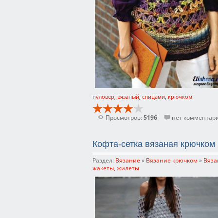
пуловер
,
вязаный
,
спицами
,
крючком
Просмотров:
5196
нет комментар
Кофта-сетка вязаная крючком
Раздел:
Вязание
»
Вязание крючком
»
Вяза
жакеты, жилеты