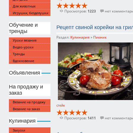
Для животных
Просмотров:
1223
нет комментар
Игрушки, безделушки
Обучение и
Рецепт свиной корейки на гри
тренды
Раздел:
Кулинария
»
Пикник
Уроки вязания
Видео-уроки
Тренды
Вдохновение
Объявления
На продажу и
заказ
Вязание на продажу
стейк
Вязание на заказ
Просмотров:
1411
нет комментар
Кулинария
Закуски