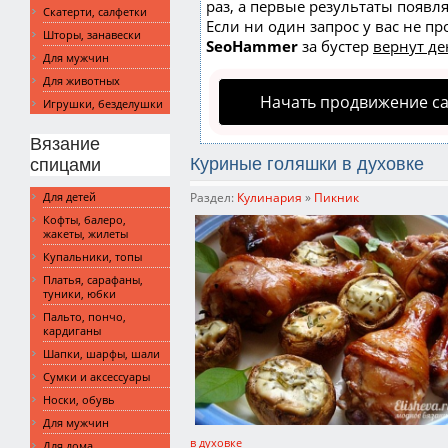
раз, а первые результаты появл
Скатерти, салфетки
Если ни один запрос у вас не пр
Шторы, занавески
SeoHammer
за бустер
вернут де
Для мужчин
Для животных
Начать продвижение с
Игрушки, безделушки
Вязание
Куриные голяшки в духовке
спицами
Для детей
Раздел:
Кулинария
»
Пикник
Кофты, балеро,
жакеты, жилеты
Купальники, топы
Платья, сарафаны,
туники, юбки
Пальто, пончо,
кардиганы
Шапки, шарфы, шали
Сумки и аксессуары
Носки, обувь
Для мужчин
в духовке
Для дома