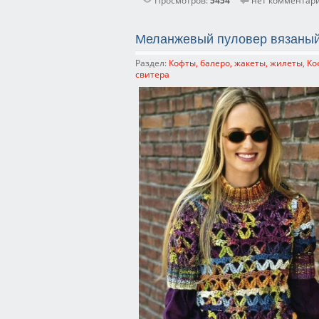
Меланжевый пуловер вязаный
Раздел:
Кофты, балеро, жакеты, жилеты
,
Ко
свитера