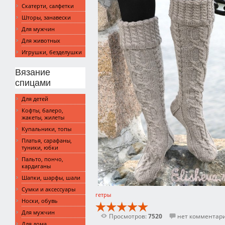
Скатерти, салфетки
Шторы, занавески
Для мужчин
Для животных
Игрушки, безделушки
Вязание
спицами
Для детей
Кофты, балеро,
жакеты, жилеты
Купальники, топы
Платья, сарафаны,
туники, юбки
Пальто, пончо,
кардиганы
Шапки, шарфы, шали
Сумки и аксессуары
гетры
Носки, обувь
Для мужчин
Просмотров:
7520
нет комментар
Для дома