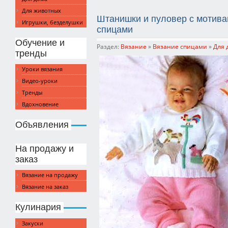
Для животных
Штанишки и пуловер с мотив
Игрушки, безделушки
спицами
Обучение и
Раздел:
Вязание
»
Вязание спицами
»
Для 
тренды
Уроки вязания
Видео-уроки
Тренды
Вдохновение
Объявления
На продажу и
заказ
Вязание на продажу
Вязание на заказ
Кулинария
Закуски