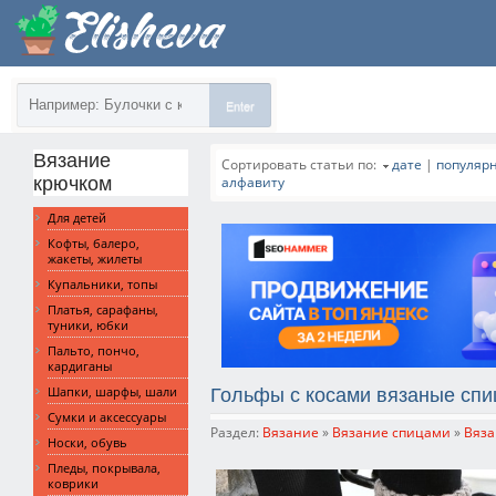
Enter
Вязание
Сортировать статьи по:
дате
|
популяр
крючком
алфавиту
Для детей
Кофты, балеро,
жакеты, жилеты
Купальники, топы
Платья, сарафаны,
туники, юбки
Пальто, пончо,
кардиганы
Шапки, шарфы, шали
Гольфы с косами вязаные сп
Сумки и аксессуары
Раздел:
Вязание
»
Вязание спицами
»
Вяза
Носки, обувь
Пледы, покрывала,
коврики