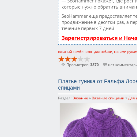
— SeoHammer покажет, где рост и
которые нужно обратить вниман
SeoHammer еще предоставляет 
продвижение в десятки раз, а пе
течение первых 7 дней.
Зарегистрироваться и Нач
вязаный комбинезон для собаки
,
своими рука
Просмотров:
3870
нет комментар
Платье-туника от Ральфа Лор
спицами
Раздел:
Вязание
»
Вязание спицами
»
Для 