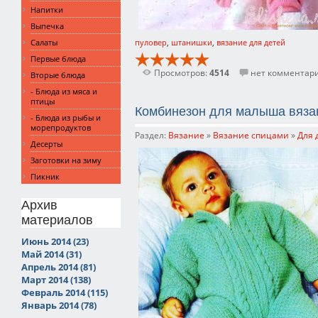
Напитки
Выпечка
Салаты
пуловер
,
штанишки
,
вязание для детей
Первые блюда
Просмотров:
4514
нет комментар
Вторые блюда
- Блюда из мяса и
птицы
Комбинезон для малыша вяза
- Блюда из рыбы и
морепродуктов
Раздел:
Вязание
»
Вязание спицами
»
Для 
Десерты
Заготовки на зиму
Пикник
Архив
материалов
Июнь 2014 (23)
Май 2014 (31)
Апрель 2014 (81)
Март 2014 (138)
Февраль 2014 (115)
Январь 2014 (78)