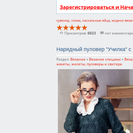
Зарегистрироваться и Нач
сувенир
,
схема
,
пасхальные яйца
,
модное вяза
Просмотров:
6023
нет комментар
Нарядный пуловер "Училка" с
Раздел:
Вязание
»
Вязание спицами
»
Вяза
жакеты, жилеты, пуловеры и свитера