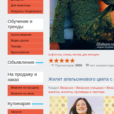
Для животных
Игрушки, безделушки
Обучение и
тренды
Уроки вязания
Видео-уроки
Тренды
Вдохновение
кофточка
,
схема
,
мотив
,
для женщин
Объявления
Просмотров:
3806
нет комментар
На продажу и
Жилет апельсинового цвета с
заказ
Раздел:
Вязание
»
Вязание спицами
»
Вяза
Вязание на продажу
жакеты, жилеты, пуловеры и свитера
Вязание на заказ
Кулинария
Закуски