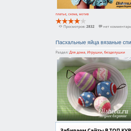
платье
,
схема
,
мотив
Просмотров:
2832
нет комментар
Пасхальные яйца вязаные сп
Раздел:
Для дома
,
Игрушки, безделушки
Забиваем Сайты В ТОП КУ