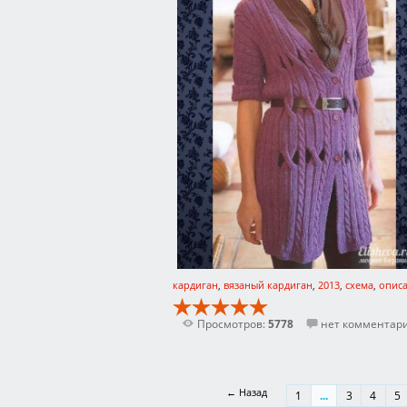
кардиган
,
вязаный кардиган
,
2013
,
схема
,
опис
Просмотров:
5778
нет комментар
← Назад
1
...
3
4
5