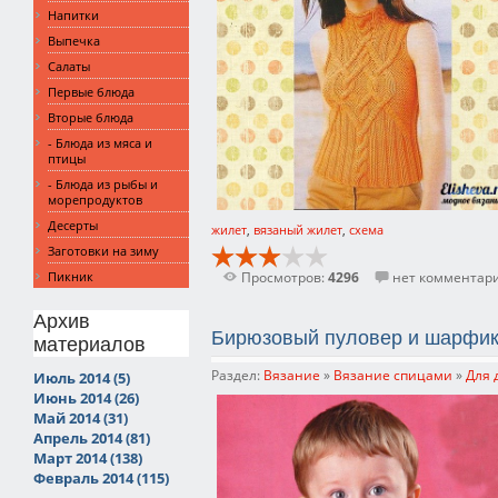
Напитки
Выпечка
Салаты
Первые блюда
Вторые блюда
- Блюда из мяса и
птицы
- Блюда из рыбы и
морепродуктов
Десерты
жилет
,
вязаный жилет
,
схема
Заготовки на зиму
Пикник
Просмотров:
4296
нет комментар
Архив
Бирюзовый пуловер и шарфик
материалов
Раздел:
Вязание
»
Вязание спицами
»
Для 
Июль 2014 (5)
Июнь 2014 (26)
Май 2014 (31)
Апрель 2014 (81)
Март 2014 (138)
Февраль 2014 (115)