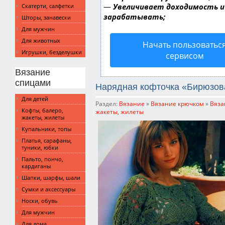
—
Увеличивает доходимость и
Скатерти, салфетки
зарабатывать;
Шторы, занавески
Для мужчин
Для животных
Начать пользоватьс
Игрушки, безделушки
сервисом
Вязание
спицами
Нарядная кофточка «Бирюзов
Для детей
Раздел:
Вязание
»
Вязание крючком
»
Вяза
Кофты, балеро,
жакеты, жилеты
жакеты, жилеты
Купальники, топы
Платья, сарафаны,
туники, юбки
Пальто, пончо,
кардиганы
Шапки, шарфы, шали
Сумки и аксессуары
Носки, обувь
Для мужчин
Для дома