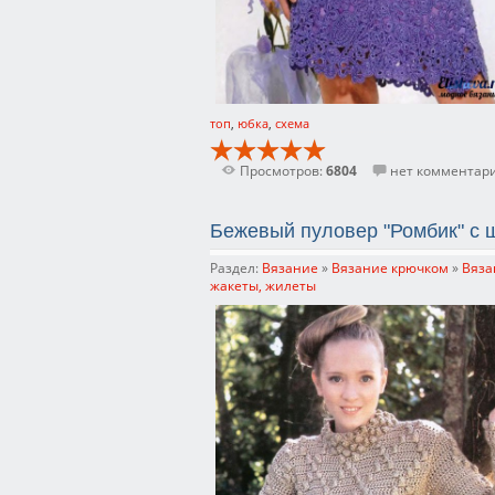
топ
,
юбка
,
схема
Просмотров:
6804
нет комментар
Бежевый пуловер "Ромбик" с
Раздел:
Вязание
»
Вязание крючком
»
Вяза
жакеты, жилеты