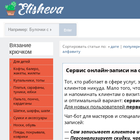
Enter
Вязание
Сортировать статьи по:
дате
|
популяр
крючком
алфавиту
Для детей
Кофты, балеро,
Сервис онлайн-записи на 
жакеты, жилеты
Купальники, топы
Тот, кто работает в сфере услуг,
клиентов никуда. Мало того, чт
Платья, сарафаны,
туники, юбки
и напоминать клиентам о визи
Пальто, пончо,
и оптимальный вариант:
сервис
кардиганы
Для новых пользователей
перв
Шапки, шарфы, шали
Чат-бот для мастеров и специал
Сумки и аксессуары
записей:
Носки, обувь
—
Сам записывает клиентов и
Пледы, покрывала,
коврики
—
Персонализирует скидки, ча