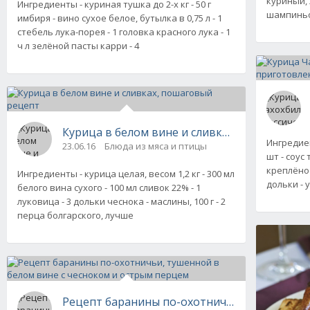
куриный, 2
Ингредиенты - куриная тушка до 2-х кг - 50 г
шампиньо
имбиря - вино сухое белое, бутылка в 0,75 л - 1
стебель лука-порея - 1 головка красного лука - 1
ч л зелёной пасты карри - 4
Курица в белом вине и сливках, пошаговый 
Ингредиен
23.06.16
Блюда из мяса и птицы
шт - соус
креплёное,
Ингредиенты - курица целая, весом 1,2 кг - 300 мл
дольки - 
белого вина сухого - 100 мл сливок 22% - 1
луковица - 3 дольки чеснока - маслины, 100 г - 2
перца болгарского, лучше
Рецепт баранины по-охотничьи, тушенной в