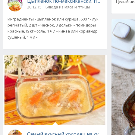
Цыпленок по-мексикански, пошаговый реце
Целый чил
20.12.15
Блюда из мяса и птицы
Ингредиенты - цыплёнок или курица, 600 г - лук
репчатый, 2 шт - чеснок, 3 дольки - помидоры
красные, ½ кг - соль, 1 ч л - кинза или кориандр
сушёный, 1 ч л -
Самый вкусный холодец из курицы, пошаго