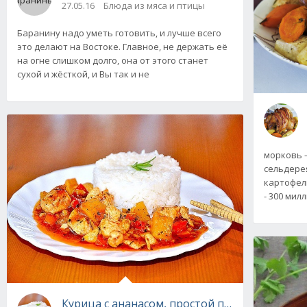
27.05.16
Блюда из мяса и птицы
Баранину надо уметь готовить, и лучше всего
это делают на Востоке. Главное, не держать её
на огне слишком долго, она от этого станет
сухой и жёсткой, и Вы так и не
морковь –
сельдерея
картофель
- 300 мил
Курица с ананасом, простой пошаговый реце