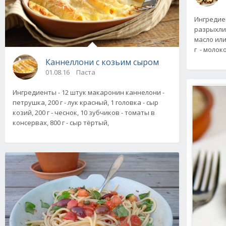
Ингредиент
разрыхлит
масло или
г - молок
Каннеллони с козьим сыром
01.08.16
Паста
Ингредиенты - 12 штук макаронин каннелони -
петрушка, 200 г - лук красный, 1 головка - сыр
козий, 200 г - чеснок, 10 зубчиков - томаты в
консервах, 800 г - сыр тёртый,