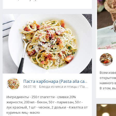
Всем изве
открытом
Паста карбонара (Pasta alla carbonara)
намного в
04.07.16
Блюда из мяса и птицы / Паста
В этом, в
Ингредиенты - 250 г спагетти - сливки 20%
жирности, 200 мл - бекон, 50 г - пармезан, 50 г -
лук красный, 1 шт - чеснок, 2 дольки - 4 желтка от
куриных яиц - масло