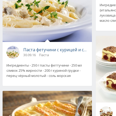
Ингредиен
(итальянс
луковица 
масло сли
Паста фетучини с курицей и сливочным соус
30.09.16
Паста
Ингредиенты - 250 г пасты феттучини - 250 мл
сливок 25% жирности - 200 г куриной грудки -
перец чёрный молотый - соль морская