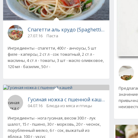
Спагетти аль крудо (Spaghetti al crudo)
27.07.16
Паста
Ингредиенты - спагетти, 400 г - анчоусы, 5 шт
филе - каперсы, 2 ст л - сок томатный, 2 ст л -
маслины, 4 ст л - томаты, 3 шт - масло оливковое,
120 мл - базилик, 50 г -
Предлага
значение 
Гусиная ножка с пшенной кашей
привычна
04.07.16
Блюда из мяса и птицы
неизвест
Ингредиенты - нога гусиная, весом 300 г - лук
шалот, 15 г - пшено, 30 г - морковь, 20 г - чеснок,
порубленный мелко, 6 г - сок, выжатый из
яблока, 100 г - уксус