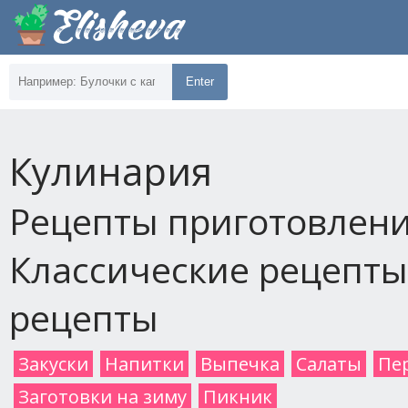
Enter
Кулинария
Рецепты приготовлени
Классические рецепты,
рецепты
Закуски
Напитки
Выпечка
Салаты
Пе
Заготовки на зиму
Пикник