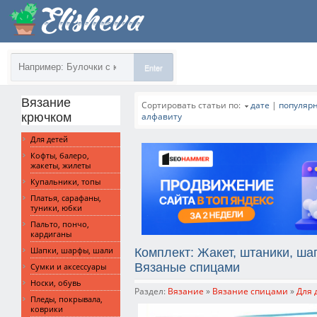
Enter
Вязание
Сортировать статьи по:
дате
|
популяр
крючком
алфавиту
Для детей
Кофты, балеро,
жакеты, жилеты
Купальники, топы
Платья, сарафаны,
туники, юбки
Пальто, пончо,
кардиганы
Шапки, шарфы, шали
Комплект: Жакет, штаники, ша
Вязаные спицами
Сумки и аксессуары
Носки, обувь
Раздел:
Вязание
»
Вязание спицами
»
Для 
Пледы, покрывала,
коврики