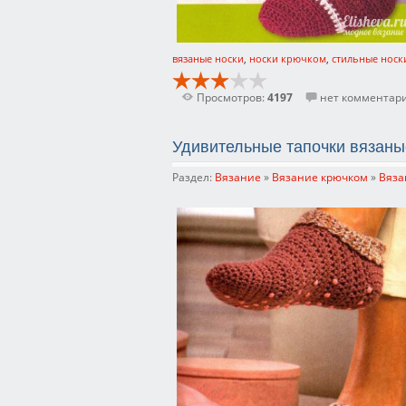
вязаные носки
,
носки крючком
,
стильные носк
Просмотров:
4197
нет комментар
Удивительные тапочки вязаны
Раздел:
Вязание
»
Вязание крючком
»
Вяза