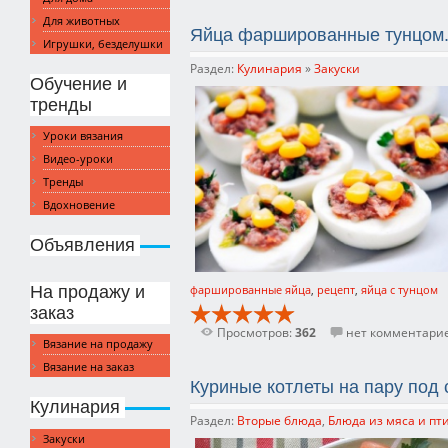
Для животных
Яйца фаршированные тунцом.
Игрушки, безделушки
Раздел:
Кулинария
»
Закуски
Обучение и
тренды
Уроки вязания
Видео-уроки
Тренды
Вдохновение
Объявления
На продажу и
фаршированные яйца
,
рецепт
,
яйца с тунцом
заказ
Просмотров:
362
нет комментари
Вязание на продажу
Вязание на заказ
Куриные котлеты на пару под
Кулинария
Раздел:
Вторые блюда
,
Блюда из мяса и пт
Закуски