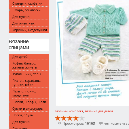
Скатерти, салфетки
Шторы, занавески
Для мужчин
Для животных
Игрушки, безделушки
Вязание
спицами
Для детей
Кофты, балеро,
жакеты, жилеты
Купальники, топы
Платья, сарафаны,
туники, юбки
Пальто, пончо,
кардиганы
Шапки, шарфы, шали
Сумки и аксессуары
вязаный комплект
,
вязание для детей
Носки, обувь
Для мужчин
Просмотров:
16163
нет коммента
Для дома