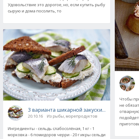
Удовольствие это дорогое, но, если купить рыбу
сырую и дома посолить, то
Чтобы пр
не обяза
3 варианта шикарной закуски из сельди "S.O
отварную
20.10.16
Из рыбы, морепродуктов
подойдет
приготов
Ингредиенты - сельдь слабосолёная, 1 кг - 1
морковка - 6 помидоров черри - 20 г икры сельди