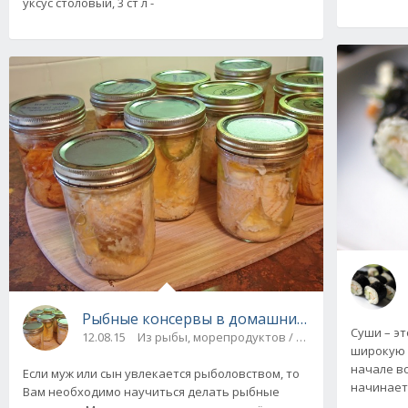
уксус столовый, 3 ст л -
Рыбные консервы в домашних условиях: лу
Суши – э
12.08.15
Из рыбы, морепродуктов / Соленья, маринады
широкую 
начале восьм
Если муж или сын увлекается рыболовством, то
начинает
Вам необходимо научиться делать рыбные