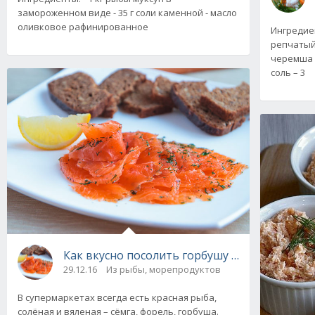
замороженном виде - 35 г соли каменной - масло
оливковое рафинированное
Ингредиен
репчатый 
черемша –
соль – 3
Как вкусно посолить горбушу в домашних ус
29.12.16
Из рыбы, морепродуктов
В супермаркетах всегда есть красная рыба,
солёная и вяленая – сёмга, форель, горбуша.