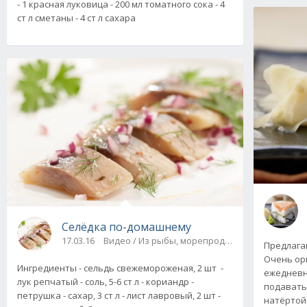
- 1 красная луковица - 200 мл томатного сока - 4
ст л сметаны - 4 ст л сахара
Селёдка по-домашнему
17.03.16
Видео / Из рыбы, морепродуктов
Предлага
Очень ор
Ингредиенты - сельдь свежемороженая, 2 шт -
ежедневн
лук репчатый - соль, 5-6 ст л - кориандр -
подавать
петрушка - сахар, 3 ст л - лист лавровый, 2 шт -
натёртой