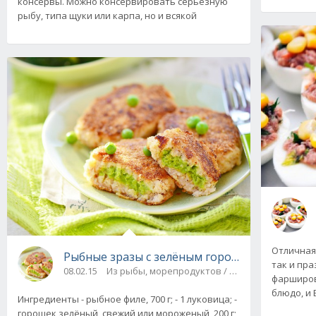
консервы. Можно консервировать серьёзную
рыбу, типа щуки или карпа, но и всякой
Отличная 
Рыбные зразы с зелёным горошком. Рецепт 
так и пра
08.02.15
Из рыбы, морепродуктов / Блюда из рыбы и 
фарширов
блюдо, и 
Ингредиенты - рыбное филе, 700 г; - 1 луковица; -
горошек зелёный, свежий или мороженый, 200 г;