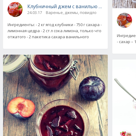
Клубничный джем с ванилью на зиму
24.03.17
Варенье, джемы, повидло
Ингредиенты: - 2 кг ягод клубники - 750 г сахара -
лимонная цедра - 2 ст л сока лимона, только что
Ингредие
отжатого - 2 пакетика сахара ванильного
- сахар –