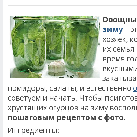
Овощн
зиму
– э
хозяек, к
их семья
время го
вкусным
закатыва
помидоры, салаты, и естественно
советуем и начать. Чтобы пригото
хрустящих огурцов на зиму воспол
пошаговым рецептом с фото
.
Ингредиенты: