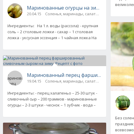
великоле
Маринованные огурцы на зиму. Рецепт с фо
20.04.15
Соленья, маринады, салаты, соте
Ингредиенты: На 1 л. воды (рассола): - крупная
соль – 2 столовые ложки - сахар – 1 столовая
ложка - уксусная эссенция – 1 чайная ложка На
Маринованный перец фаршированный сливоч
19.04.15
Соленья, маринады, салаты, соте
Ингредиенты: - перец халапеньо – 25-30 штук -
сливочный сыр – 200 граммов - маринованные
огурцы – 2-3 штуки - чеснок – 1 зубчик - вода –
Без солен
праздник
всевозмож