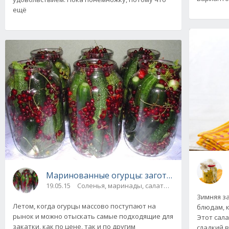
ещё
Маринованные огурцы: заготовки на зиму
19.05.15
Соленья, маринады, салаты, соте
Зимняя за
Летом, когда огурцы массово поступают на
блюдам, к
рынок и можно отыскать самые подходящие для
Этот сала
закатки, как по цене, так и по другим
сладкий в