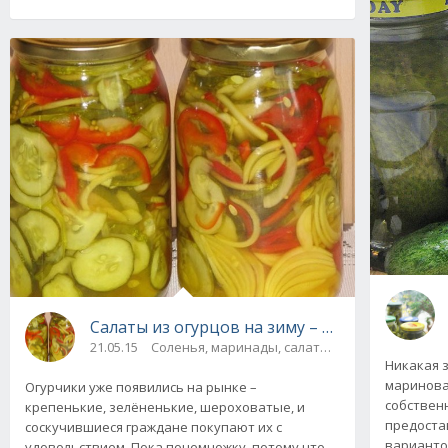
Салаты из огурцов на зиму – простые и вку
21.05.15
Соленья, маринады, салаты, соте
Никакая з
маринова
Огурчики уже появились на рынке –
собствен
крепенькие, зелёненькие, шероховатые, и
предоста
соскучившиеся граждане покупают их с
варианто
удовольствием. Пока понемножку, потому что