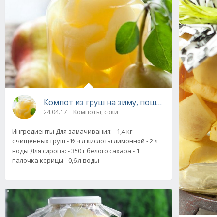
Компот из груш на зиму, пошаговый рецепт
24.04.17
Компоты, соки
Ингредиенты Для замачивания: - 1,4 кг
очищенных груш - ½ ч л кислоты лимонной - 2 л
воды Для сиропа: - 350 г белого сахара - 1
палочка корицы - 0,6 л воды