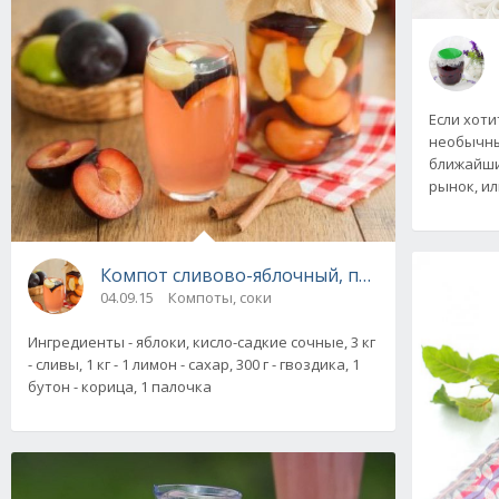
Если хоти
необычны
ближайши
рынок, ил
Компот сливово-яблочный, пошаговый реце
04.09.15
Компоты, соки
Ингредиенты - яблоки, кисло-садкие сочные, 3 кг
- сливы, 1 кг - 1 лимон - сахар, 300 г - гвоздика, 1
бутон - корица, 1 палочка