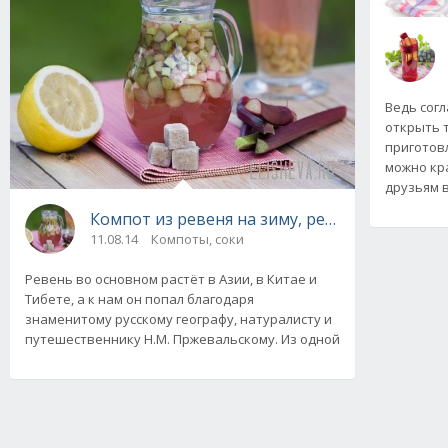
Ведь согл
открыть 
приготов
можно кр
друзьям 
Компот из ревеня на зиму, рецепты с фото и
11.08.14
Компоты, соки
Ревень во основном растёт в Азии, в Китае и
Тибете, а к нам он попал благодаря
знаменитому русскому географу, натуралисту и
путешественнику Н.М. Пржевальскому. Из одной