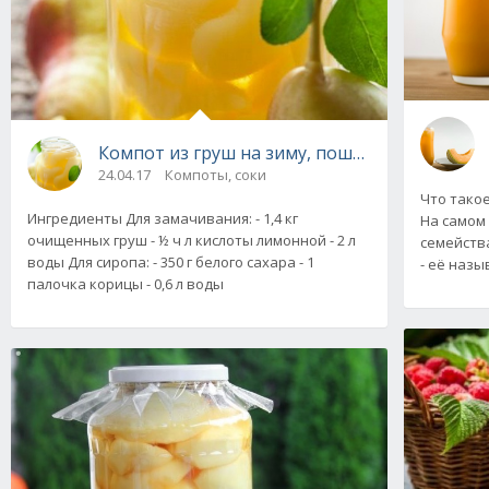
Компот из груш на зиму, пошаговый рецепт
24.04.17
Компоты, соки
Что такое
Ингредиенты Для замачивания: - 1,4 кг
На самом 
очищенных груш - ½ ч л кислоты лимонной - 2 л
семейства
воды Для сиропа: - 350 г белого сахара - 1
- её наз
палочка корицы - 0,6 л воды