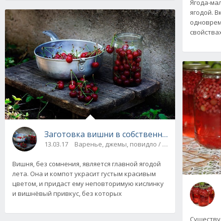
Ягода-мал
ягодой. В
одноврем
свойства
Заготовка вишни в собственном соку на зи
13.03.17
Варенье, джемы, повидло / Компоты, соки
Вишня, без сомнения, является главной ягодой
лета. Она и компот украсит густым красивым
цветом, и придаст ему неповторимую кислинку
и вишнёвый привкус, без которых
Существуе