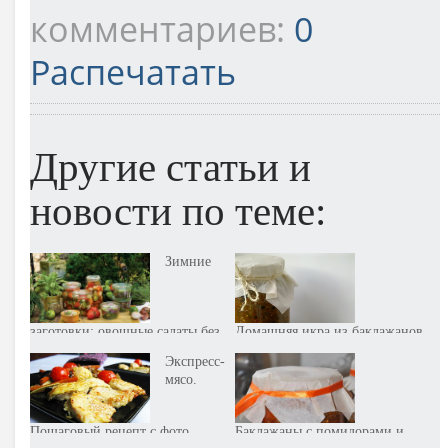
комментариев:
0
Распечатать
Другие статьи и
новости по теме:
Зимние
заготовки: овощные салаты без
Домашняя икра из баклажанов.
уксуса. Советы и рецепты
Пошаговый рецепт с фото
Экспресс-
мясо.
Пошаговый рецепт с фото
Баклажаны с помидорами и