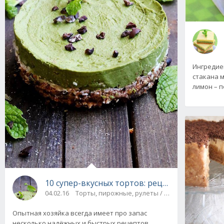
Ингредиен
стакана мя
лимон – п
10 супер-вкусных тортов: рецепты без выпе
04.02.16
Торты, пирожные, рулеты / Десерты
Опытная хозяйка всегда имеет про запас
несколько надёжных и быстрых рецептов