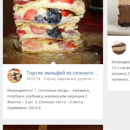
Ингредие
1,5 стака
Тортик мильфёй из слоеного теста с маскар
крошку) 2
18.02.14
Торты, пирожные, рулеты / Десерты
начинки: 
Ингредиенты: 1. Сезонные ягоды – ежевика,
голубика, клубника, малина или черешня 2.
Желтки – 3 шт. 3. Слоеное тесто – 3 листа
(примерно 250 г) 4.