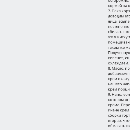
осторожно, 
коржей на о
7. Пока кор
доводим его
яйца, всыпа
постепенно 
сбилась в к
же в миску
помешивани
таким же ма
Полученную
кипения, ещ
охлаждаем.
8. Масло, п
добавляем 
крем окажу
нашего напо
крем порция
9. Наполеон
котором он 
крема. Пере
иначе крем 
сборки торт
вторых, что
обмазать им