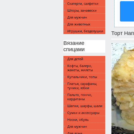
Скатерти, салфетки
Шторы, занавески
Для мужчин
Для животных
Игрушки, безделушки
Торт Нап
Вязание
спицами
Для детей
Кофты, балеро,
жакеты, жилеты
Купальники, топы
Платья, сарафаны,
туники, юбки
Пальто, пончо,
кардиганы
Шапки, шарфы, шали
Сумки и аксессуары
Носки, обувь
Для мужчин
Для дома