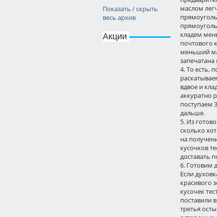
маслом лег
Показать / скрыть
прямоугольн
весь архив
прямоуголь
кладем мен
Акции
почтового 
меньший мас
запечатана
4. То есть,
раскатываем
вдвое и кла
аккуратно р
поступаем 3
дальше.
5. Из готов
сколько хот
на получени
кусочков те
доставать п
6. Готовим 
Если духовк
красивого з
кусочек тес
поставили в
третья осты