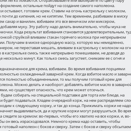
они легко ломаются. Отбраковываете или выбираете по цвету пару
формление, остальные пойдут на создание самого наполеона.
жи остывают, готовим крем. Ставим на огонь кастрюльку с молоком,
 почти до кипения, но не кипятим. Тем временем, разбиваем в миску
ем сахар и ванилин, взбиваем это все веничком или миксером,
добавляя муку. Эту работу надо делать внимательно, чтобы мука не
омочки. Кода результат взбивания становится удовлетворительным, ту
 тонкой струйкой вливаем стакан горячего молока при непрерывном
и. Получаем в миске однородную массу, которую мы немедленно,
нером, не переставая мешать, вливаем в кастрюльку с молоком на огн
 в кастрюльке смесь также непрерывно помешиваем, не доводя до
е несколько минут. Как только смесь загустеет, снимаем ее с огня и
редназначенное для крема, взбиваем. Во время взбивания порциями
полностью охлажденный заварной крем. Когда взбитое масло и заварн
тся полностью объединенными, то мы получим готовый крем для
леона. Можно делать и наоборот: добавлять взбитое масло в заварно
ми, но существует опасность, что крем может отсечься.
 будем собирать на специальной подставке для торта или блюде, на
и будет подаваться. Кладем очередной корж, на нем распределяем сло
ходим к следующему коржу, и так до конца. Прижимать коржи не надо
начнет выдавливаться, да и хрупкие коржи могут разрушиться. Во вре
а следите за кремом: во-первых, чтобы его хватило на все коржи, и, во-
бы он весь израсходовался. Немного крема надо оставить, чтобы
 готовый наполеон с боков и сверху. Затем с боков и сверху обсыпаем