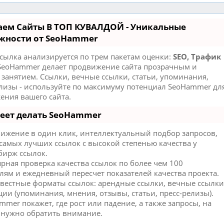
аем Сайты В ТОП КУВАЛДОЙ - Уникальные
жности от SeoHammer
сылка анализируется по трем пакетам оценки:
SEO, Трафик
eoHammer делает продвижение сайта прозрачным и
занятием. Ссылки, вечные ссылки, статьи, упоминания,
елизы - используйте по максимуму потенциал SeoHammer дл
ения вашего сайта.
меет делать SeoHammer
ижение в один клик, интеллектуальный подбор запросов,
самых лучших ссылок с высокой степенью качества у
бирж ссылок.
рная проверка качества ссылок по более чем 100
лям и ежедневный пересчет показателей качества проекта.
звестные форматы ссылок: арендные ссылки, вечные ссылки
ии (упоминания, мнения, отзывы, статьи, пресс-релизы).
mer покажет, где рост или падение, а также запросы, на
 нужно обратить внимание.