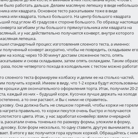
че было работать дальше. Делаем масляную лепешку в виде небольшо
ика или квадрата. Основное тесто раскатываем тоже в виде
ника или квадрата, только большого. На центр большого квадрата
ьший под углом 45 градусов к стороне большого. По образцу настоящ
конверта загибаем углы большого прямоугольника или квадрата на
ляный, и у нас действительно получается конверт, внутри которого
 масляная лепешка.
 пошел стандартный процесс изготовления слоеного теста, а именно:
 полученный конверт аккуратно, чтобы не повредить, складываем ег
дем на холод; через 10-30 минут достаем сложенное тесто, опять
аскатываем и снова складываем, затем опять охлаждаем. Таким образ
 раза, после четвертого похода в холодильник с тестом можно работа
ого слоеного теста формируем колбаску и делим ее на столько частей,
им получить коржей. Имеем в виду, что 1-2 коржа будут использованы
е крошки для окончательного оформления торта. Итак, получили 20-2
ста, каждый из них – будущий корж. Кусочки лучше держать на холоде
остепенно, а то они растают, и Вы с ними не справитесь.
духовку. Она должна быть не слишком горячей, чтобы коржи не горели
а нагрета правильно, то коржи пекутся очень быстро и получаются
олотистого цвета. Итак, у нас заработал конвейер: взяли очередной
та, раскатали очень тоненько по размеру формы, уложили в форму,
 духовку. Если форм несколько, то одну ставите, другую вынимаете, а
вает. В итоге у вас получится гора хрупких коржей. Обращайтесь с ни