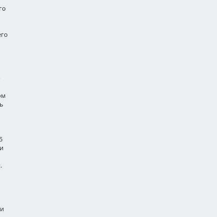
го
его
о
ом
ть
5
 и
.
ми