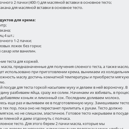
вочного 2 пачки (400 г) для масляной вставки в основное тесто;
такана для масляной вставки в основное тесто.
дуктов для крема:
итр;
такана;
ц 4 шт.;
вочного 1-2 пачки;
оловых ложек без горки;
 сахар или ванилин.
ие теста для коржей.
и масла, предназначенные для получения слоеного теста, а также масло
дет использовано при приготовлении крема, вынимаем из холодильни
можность маслу достичь комнатной температуры и приобрести мягкую
ию.
ой посуде для теста горкой насыпаем муку и делаем в ней вороночку. В
дину разбиваем яйца, сразу же солим. Начинаем их взбивать, в процес
 добавляем коньяк и лимонный сок. Последним доливаем молоко,
есь еще раз и выливаем ее в подготовленную муку. Замешиваем тесто
о тех пор, пока оно не перестанет прилипать к рукам. Тесто должно
мягкое, но не слишком, эластичное. Готовое тесто накрываем в посуде
 пленкой и даем отдохнуть с полчаса.
слоеное тесто. Для этого берем 2 пачки масла, которые мы
ьно довели до мягкости, и вминаем в них полстакана муки, чтобы с