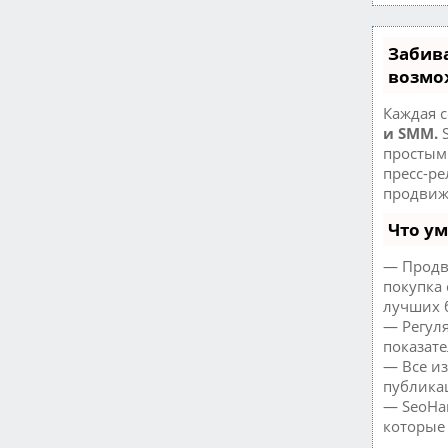
Забив
возмо
Каждая с
и SMM.
S
простым 
пресс-р
продвиж
Что у
— Продв
покупка 
лучших 
— Регуля
показате
— Все и
публикац
— SeoHam
которые