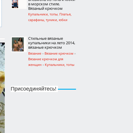
в морском стиле.
Вязаный крючком
Купальники, топы
,
Платья,
сарафаны, туники, юбки
Стильные вязаные
купальники на лето 2014,
вязаные крючком
Вязание
»
Вязание крючком
»
Вязание крючком для
женщин
»
Купальники, топы
Яркий, желтый летний
набор: купальник
Присоединяйтесь!
бикини и стильная
шляпка-панамка.
Вязаные крючком
Вязание
»
Вязание крючком
»
Вязание крючком для
женщин
»
Купальники, топы
Как приготовить
персиковое варенье.