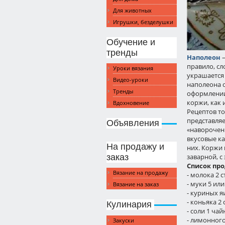
Для животных
Игрушки, безделушки
Обучение и
тренды
Наполеон
правило, с
Уроки вязания
украшается
Видео-уроки
наполеона о
Тренды
оформлении:
коржи, как 
Вдохновение
Рецептов то
представляе
Объявления
«навороченн
вкусовые ка
На продажу и
них. Коржи 
заказ
заварной, с
Список про
Вязание на продажу
- молока 2 с
- муки 5 или
Вязание на заказ
- куриных яи
- коньяка 2
Кулинария
- соли 1 чай
- лимонного
Закуски