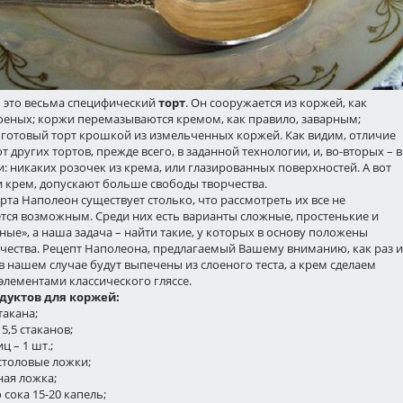
– это весьма специфический
торт
. Он сооружается из коржей, как
лоеных; коржи перемазываются кремом, как правило, заварным;
 готовый торт крошкой из измельченных коржей. Как видим, отличие
т других тортов, прежде всего, в заданной технологии, и, во-вторых – в
 никаких розочек из крема, или глазированных поверхностей. А вот
и крем, допускают больше свободы творчества.
рта Наполеон существует столько, что рассмотреть их все не
тся возможным. Среди них есть варианты сложные, простенькие и
ые», а наша задача – найти такие, у которых в основу положены
чества. Рецепт Наполеона, предлагаемый Вашему вниманию, как раз и
в нашем случае будут выпечены из слоеного теста, а крем сделаем
 элементами классического гляссе.
дуктов для коржей:
такана;
 5,5 стаканов;
ц – 1 шт.;
 столовые ложки;
ная ложка;
 сока 15-20 капель;