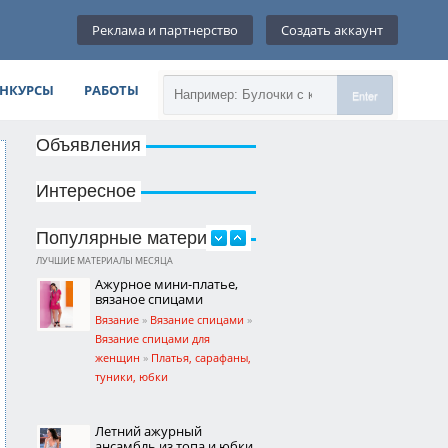
Реклама и партнерство
Создать аккаунт
НКУРСЫ
РАБОТЫ
Enter
Объявления
Интересное
Популярные материалы
ЛУЧШИЕ МАТЕРИАЛЫ МЕСЯЦА
Ажурное мини-платье,
вязаное спицами
Вязание
»
Вязание спицами
»
Вязание спицами для
женщин
»
Платья, сарафаны,
туники, юбки
Летний ажурный
ансамбль из топа и юбки