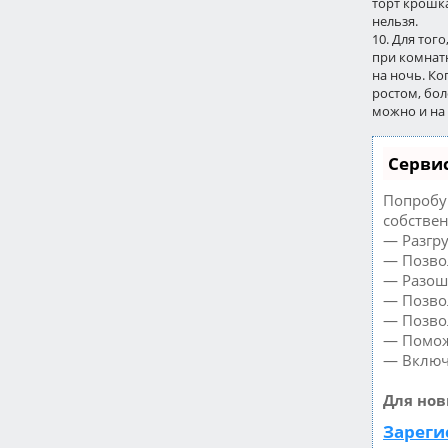
торт крошка
нельзя.
10. Для тог
при комнатн
на ночь. Ко
ростом, бол
можно и на 
Сервис
Попробуй
собствен
— Разгру
— Позвол
— Разош
— Позвол
— Позво
— Поможе
— Включа
Для нов
Зареги