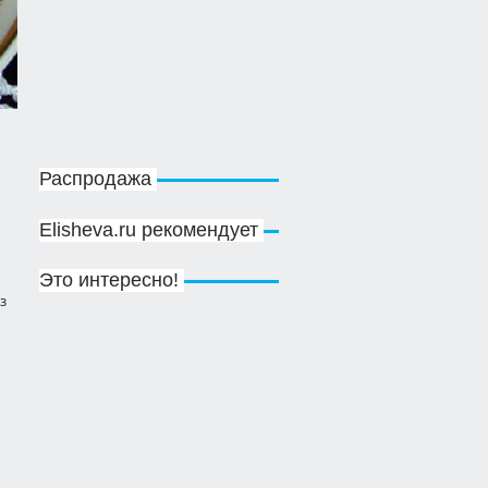
Рецепты: пряное,
классическое, за 5 минут
и даже из недозревших
персиков!
Кулинария
»
Заготовки на
зиму
Бабушкин пошаговый
рецепт торта Наполеон
Сладкая выпечка
,
Десерты
Распродажа
Elisheva.ru рекомендует
Это интересно!
Яркое молодежное
з
бикини. Купальник
вязаный крючком
Вязание
»
Вязание крючком
»
Вязание крючком для
женщин
»
Купальники, топы
Традиционный куриный
бульон. Рецепт