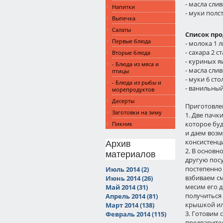
- масла сли
Напитки
- муки полс
Выпечка
Салаты
Список про
Первые блюда
- молока 1 л
- сахара 2 с
Вторые блюда
- куриных яи
- Блюда из мяса и
- масла сли
птицы
- муки 6 ст
- Блюда из рыбы и
- ванильный
морепродуктов
Десерты
Приготовлен
Заготовки на зиму
1. Две пачк
которое бу
Пикник
и даем воз
консистенц
Архив
2. В основн
материалов
другую посу
постепенно
Июль 2014 (2)
взбиваем см
Июнь 2014 (26)
месим его д
Май 2014 (31)
получиться 
Апрель 2014 (81)
крышкой или
Март 2014 (138)
3. Готовим 
Февраль 2014 (115)
предварител