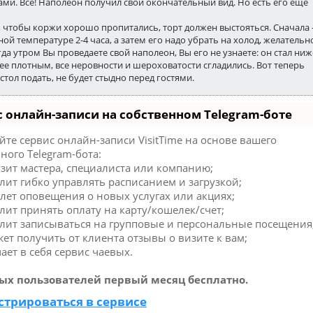
ми. Все! Наполеон получил свой окончательный вид. Но есть его еще
о, чтобы коржи хорошо пропитались, торт должен выстояться. Сначала 
ой температуре 2-4 часа, а затем его надо убрать на холод, желательн
гда утром Вы проведаете свой наполеон, Вы его не узнаете: он стал ниж
ее плотным, все неровности и шероховатости сгладились. Вот теперь
стол подать, не будет стыдно перед гостями.
 онлайн-записи на собственном Telegram-боте
те сервис онлайн-записи VisitTime на основе вашего
ного Telegram-бота:
зит мастера, специалиста или компанию;
ит гибко управлять расписанием и загрузкой;
лет оповещения о новых услугах или акциях;
ит принять оплату на карту/кошелек/счет;
лит записываться на групповые и персональные посещения
т получить от клиента отзывы о визите к вам;
ет в себя сервис чаевых.
ых пользователей первый месяц бесплатно.
стрироваться в сервисе