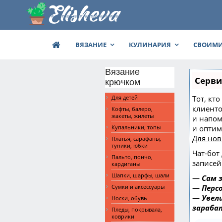
ВЯЗАНИЕ
КУЛИНАРИЯ
СВОИМИ
Вязание
Серви
крючком
Тот, кт
Для детей
клиенто
Кофты, балеро,
жакеты, жилеты
и напом
и опти
Купальники, топы
Для но
Платья, сарафаны,
туники, юбки
Чат-бот
Пальто, пончо,
записей
кардиганы
Шапки, шарфы, шали
—
Сам 
—
Перс
Сумки и аксессуары
—
Увел
Носки, обувь
зараба
Пледы, покрывала,
коврики