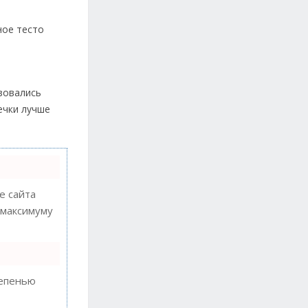
ное тесто
азовались
ечки лучше
 сайта
 максимуму
тепенью