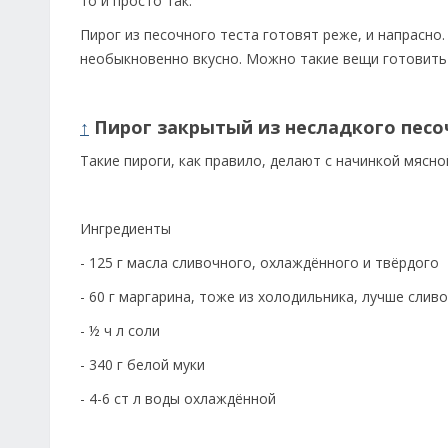
то и просто так.
Пирог из песочного теста готовят реже, и напрасн
необыкновенно вкусно. Можно такие вещи готовить
↑
Пирог закрытый из несладкого песо
Такие пироги, как правило, делают с начинкой мясн
Ингредиенты
- 125 г масла сливочного, охлаждённого и твёрдого
- 60 г маргарина, тоже из холодильника, лучше слив
- ½ ч л соли
- 340 г белой муки
- 4-6 ст л воды охлаждённой