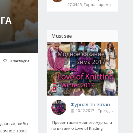
27.04.15, Торты, пирожные, рулеты / Булки, пироги / Печенье, кексы, маффины / На скорую руку
ГА
Must see
В закладки
Журнал по вязанию Love of Knitting выпуск Зима 2017
10.12.2017
Тренды / Вдохновение
Презентация модного журнала
удачным, либо
по вязанию Love of Knitting
есочное тоже