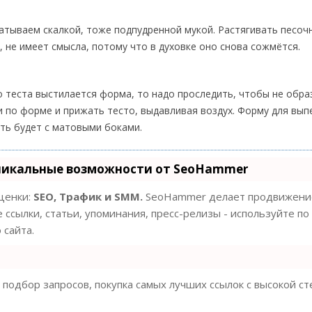
катываем скалкой, тоже подпудренной мукой. Растягивать песоч
, не имеет смысла, потому что в духовке оно снова сожмётся.
о теста выстилается форма, то надо проследить, чтобы не обр
 по форме и прижать тесто, выдавливая воздух. Форму для вып
сть будет с матовыми боками.
никальные возможности от SeoHammer
оценки:
SEO, Трафик и SMM.
SeoHammer делает продвижение
 ссылки, статьи, упоминания, пресс-релизы - используйте по
сайта.
подбор запросов, покупка самых лучших ссылок с высокой с