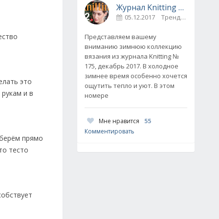
Журнал Knitting № 175, декабрь 2017
05.12.2017
Тренды
0
ество
Представляем вашему
вниманию зимнюю коллекцию
вязания из журнала Knitting №
175, декабрь 2017. В холодное
зимнее время особенно хочется
елать это
ощутить тепло и уют. В этом
 рукам и в
номере
Мне нравится
55
Комментировать
 берём прямо
то тесто
собствует