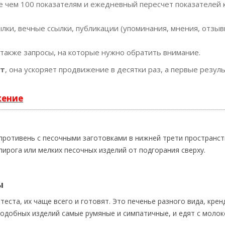
е чем 100 показателям и ежедневный пересчет показателей 
ки, вечные ссылки, публикации (упоминания, мнения, отзывы
 также запросы, на которые нужно обратить внимание.
ст
, она ускоряет продвижение в десятки раз, а первые резул
жение
противень с песочными заготовками в нижней трети пространст
ирога или мелких песочных изделий от подгорания сверху.
ы
еста, их чаще всего и готовят. Это печенье разного вида, крен
подобных изделий самые румяные и симпатичные, и едят с молок