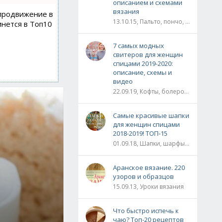
описанием и схемами
вязания
 продвижение в
13.10.15, Пальто, пончо, кардиганы
инется в Топ10
7 самых модных
свитеров для женщин
спицами 2019-2020:
описание, схемы и
видео
22.09.19, Кофты, болеро, жакеты, жилеты, пуловеры и свитера
Самые красивые шапки
для женщин спицами
2018-2019! ТОП-15
01.09.18, Шапки, шарфы, шали, снуды и палантины
Аранское вязание. 220
узоров и образцов
15.09.13, Уроки вязания
Что быстро испечь к
чаю? Топ-20 рецептов