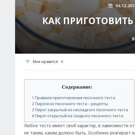
04.12.201
КАК ПРИГОТОВИТЬ
В
Мне нравится
0
Содержание:
Правила приготовления песочного теста
1
Пироги из песочного теста – рецепты
2
Пирог закрытый из несладкого песочного теста
3
Пирог открытый из сладкого песочного теста
4
Любое тесто имеет свой характер, в зависимости от
не таким, каким должно быть. Особенно реагирует