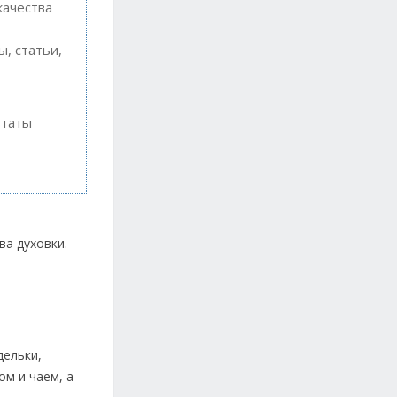
качества
, статьи,
ьтаты
ва духовки.
дельки,
ом и чаем, а