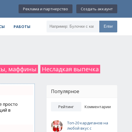
Реклама и партнерство
Создать аккаунт
СЫ
РАБОТЫ
Enter
ксы, маффины
Несладкая выпечка
Популярное
е просто
Рейтинг
Комментарии
ций в
Топ-20 кардиганов на
любой вкус с