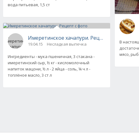
вода питьевая, 1,5 ст
Имеретинское хачапури. Рецепт с фото
В настоя
19.04.15
Несладкая выпечка
достаточн
мясо, рыб
Ингредиенты - мука пшеничная, 3 стакана -
имеретинский сыр, ½ кг - кисломолочный
напиток мацони, ½ л - 2 яйца - соль, ¼ ч л -
топлёное масло, 3 ст л