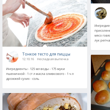
Ингредиен
присоленн
мясо говя
лук репч
Тонкое тесто для пиццы
12.10.16
Несладкая выпечка
Ингредиенты - 125 мл воды - 175 муки
пшеничной - 1 ст л масла оливкового - 1 ч л
дрожжей сухих - соль