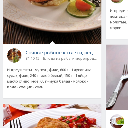
Ингредиен
ломтика - 
молотые, 
жарки
Сочные рыбные котлеты, рецепт с фото
31.10.15
Блюда из рыбы и морепродуктов
Ингредиенты - мускун, филе, 600 г - 1 луковица -
судак, филе, 240 г - хлеб белый, 150 г - 1 яйцо -
масло сливочное, 60 г - мука белая - молоко -
вода - специи - соль