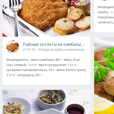
Ингредиен
хлеба; - 1
порубленно
зелёного,
Рыбные котлеты из камбалы в панировке
21.01.16
Блюда из рыбы и морепродуктов
Ингредиенты - мясо камбалы, 80 г - яйцо, 4 шт -
соус соевый, 1 ст л - мука кукурузная, 1 ст л -
сухарики панировочные, 50 г - вино белое сухое,
2 ст л - петрушка, 20 г -