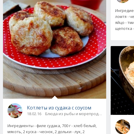
Ингредиен
ломтя - че
яйцо - тм
щепотка -
Котлеты из судака с соусом
18.02.16
Блюда из рыбы и морепродуктов
Ингредиенты - филе судака, 700 г - хлеб белый,
мякоть, 2 куска - чеснок, 2 дольки - лук, 2