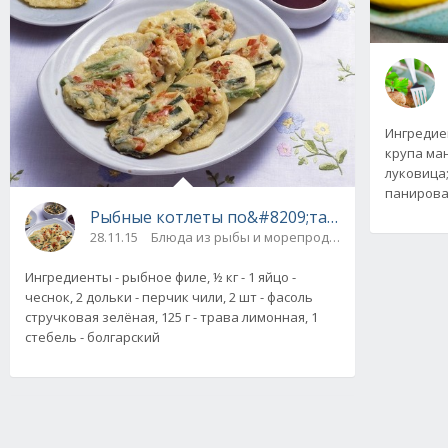
Ингредиен
крупа манн
луковица;
панирован
Рыбные котлеты по&#8209;тайски с кусочкам
28.11.15
Блюда из рыбы и морепродуктов
Ингредиенты - рыбное филе, ½ кг - 1 яйцо -
чеснок, 2 дольки - перчик чили, 2 шт - фасоль
стручковая зелёная, 125 г - трава лимонная, 1
стебель - болгарский