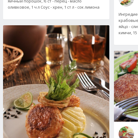
яичный порошок, ½ ст - перец - масло
оливковое, 1 ч л Соус - хрен, 1 ст л - сок лимона
Ингредиен
крабовые,
яйцо - сли
кимчи, 15 