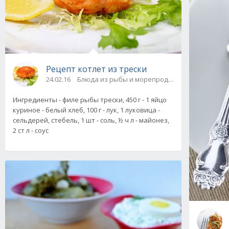
Рецепт котлет из трески
24.02.16
Блюда из рыбы и морепродуктов
Ингредиенты - филе рыбы трески, 450 г - 1 яйцо
куриное - белый хлеб, 100 г - лук, 1 луковица -
сельдерей, стебель, 1 шт - соль, ½ ч л - майонез,
2 ст л - соус