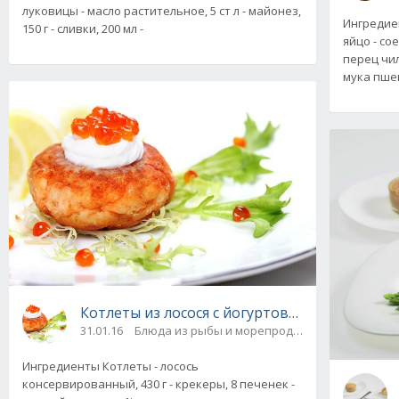
луковицы - масло растительное, 5 ст л - майонез,
Ингредиен
150 г - сливки, 200 мл -
яйцо - сое
перец чил
мука пше
Котлеты из лосося с йогуртовым соусом
31.01.16
Блюда из рыбы и морепродуктов
Ингредиенты Котлеты - лосось
консервированный, 430 г - крекеры, 8 печенек -