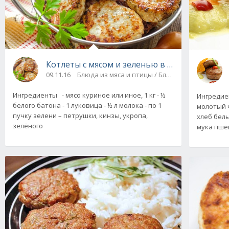
Котлеты с мясом и зеленью в духовке
09.11.16
Блюда из мяса и птицы / Блюда из фарша
Ингредиенты - мясо куриное или иное, 1 кг - ½
Ингредиен
белого батона - 1 луковица - ½ л молока - по 1
молотый ч
пучку зелени – петрушки, кинзы, укропа,
хлеб белый
зелёного
мука пшен