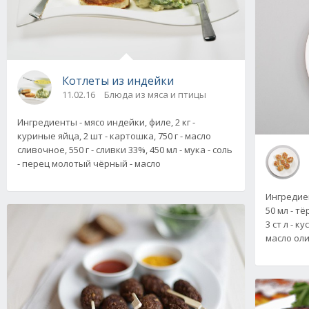
Котлеты из индейки
11.02.16
Блюда из мяса и птицы
Ингредиенты - мясо индейки, филе, 2 кг -
куриные яйца, 2 шт - картошка, 750 г - масло
сливочное, 550 г - сливки 33%, 450 мл - мука - соль
- перец молотый чёрный - масло
Ингредиен
50 мл - т
3 ст л - к
масло ол