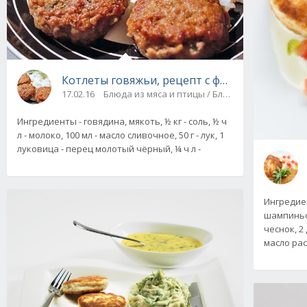
Котлеты говяжьи, рецепт с фото
17.02.16
Блюда из мяса и птицы / Блюда из фарша
Ингредиенты - говядина, мякоть, ½ кг - соль, ½ ч
л - молоко, 100 мл - масло сливочное, 50 г - лук, 1
луковица - перец молотый чёрный, ¼ ч л -
Ингредиен
шампиньоны
чеснок, 2
масло рас