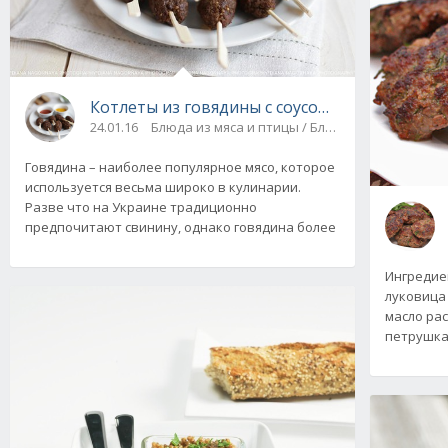
Котлеты из говядины с соусом табаско
24.01.16
Блюда из мяса и птицы / Блюда из фарша
Говядина – наиболее популярное мясо, которое
используется весьма широко в кулинарии.
Разве что на Украине традиционно
предпочитают свинину, однако говядина более
Ингредиент
луковица -
масло раст
петрушка,