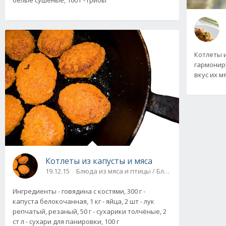
белые сушёные, 100 г - грибы
Котлеты и
гармонир
вкус их м
Котлеты из капусты и мяса
19.12.15
Блюда из мяса и птицы / Блюда из овощей, гр
Ингредиенты - говядина с костями, 300 г -
капуста белокочанная, 1 кг - яйца, 2 шт - лук
репчатый, резаный, 50 г - сухарики толчёные, 2
ст л - сухари для панировки, 100 г