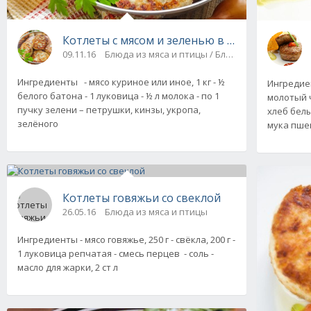
Котлеты с мясом и зеленью в духовке
09.11.16
Блюда из мяса и птицы / Блюда из фарша
Ингредиенты - мясо куриное или иное, 1 кг - ½
Ингредиен
белого батона - 1 луковица - ½ л молока - по 1
молотый ч
пучку зелени – петрушки, кинзы, укропа,
хлеб белый
зелёного
мука пшен
Котлеты говяжьи со свеклой
26.05.16
Блюда из мяса и птицы
Ингредиенты - мясо говяжье, 250 г - свёкла, 200 г -
1 луковица репчатая - смесь перцев - соль -
масло для жарки, 2 ст л