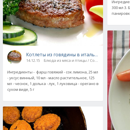
Ингредиен
300 мл 3. 
панировки
Котлеты из говядины в итальянском марина
14.12.15
Блюда из мяса и птицы / Соусы
Ингредиенты - фарш говяжий - сок лимона, 25 мл
- уксус винный, 10 мл - масло растительное, 125
мл - чеснок, 1 долька - лук, 1 луковица - орегано в
сухом виде, 5 г