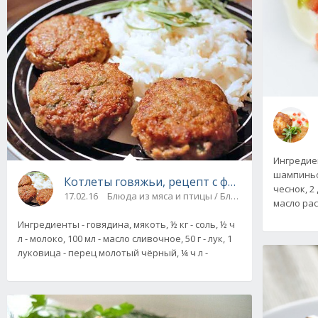
Ингредиен
шампиньоны
Котлеты говяжьи, рецепт с фото
чеснок, 2
17.02.16
Блюда из мяса и птицы / Блюда из фарша
масло рас
Ингредиенты - говядина, мякоть, ½ кг - соль, ½ ч
л - молоко, 100 мл - масло сливочное, 50 г - лук, 1
луковица - перец молотый чёрный, ¼ ч л -