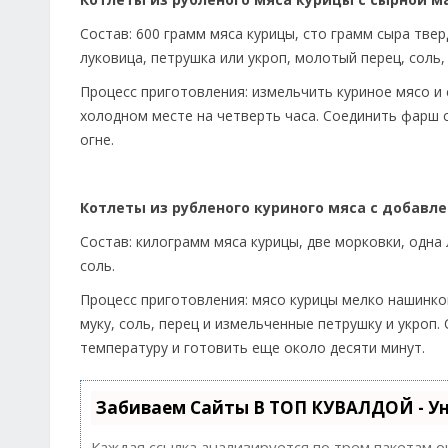
Состав: 600 грамм мяса курицы, сто грамм сыра тве
луковица, петрушка или укроп, молотый перец, соль,
Процесс приготовления: измельчить куриное мясо и
холодном месте на четверть часа. Соединить фарш 
огне.
Котлеты из рубленого куриного мяса с добав
Состав: килограмм мяса курицы, две морковки, одна 
соль.
Процесс приготовления: мясо курицы мелко нашинков
муку, соль, перец и измельченные петрушку и укроп.
температуру и готовить еще около десяти минут.
Забиваем Сайты В ТОП КУВАЛДОЙ - У
Каждая ссылка анализируется по трем пакетам 