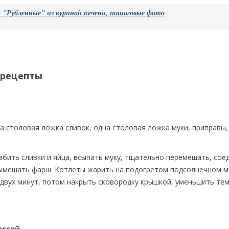
"Рубленные" из куриной печени, пошаговые фото
 рецепты
дна столовая ложка сливок, одна столовая ложка муки, приправы
збить сливки и яйца, всыпать муку, тщательно перемешать, сое
вымешать фарш. Котлеты жарить на подогретом подсолнечном м
двух минут, потом накрыть сковородку крышкой, уменьшить тем
ассой