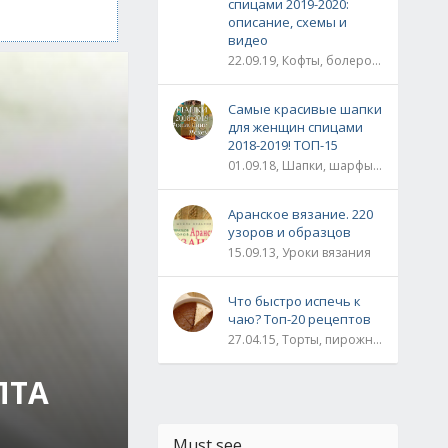
спицами 2019-2020:
описание, схемы и
видео
22.09.19, Кофты, болеро, жакеты, жилеты, пуловеры и свитера
Самые красивые шапки
для женщин спицами
2018-2019! ТОП-15
01.09.18, Шапки, шарфы, шали, снуды и палантины
Аранское вязание. 220
узоров и образцов
15.09.13, Уроки вязания
Что быстро испечь к
чаю? Топ-20 рецептов
27.04.15, Торты, пирожные, рулеты / Булки, пироги / Печенье, кексы, маффины / На скорую руку
ПТА
Must see