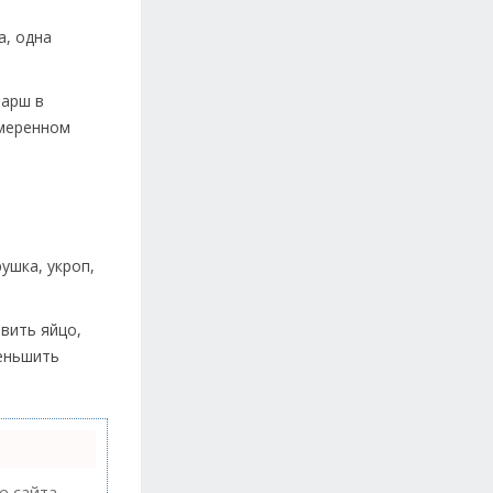
а, одна
фарш в
умеренном
ушка, укроп,
вить яйцо,
меньшить
 сайта