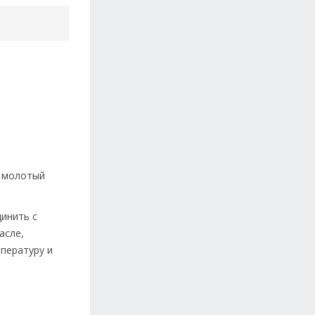
, молотый
динить с
асле,
пературу и