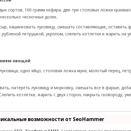
рдых сортов, 100 грамм кефира, две-три столовых ложки крахмал
 несколько чесночных долек.
 сыр, нашинковать луковицу, смешать составляющие, оставить 
с рубленой петрушкой, укропом, слепить котлетки и жарить на 
лением овощей
луковица, одно яйцо, столовая ложка муки, молотый перец, петр
ать, натереть луковицу и морковку, смешать все в фарше, доба
 Слепить котлетки, жарить с двух сторон, накрыть сковороду, у
никальные возможности от SeoHammer
оценки:
SEO, Трафик и SMM.
SeoHammer делает продвижение