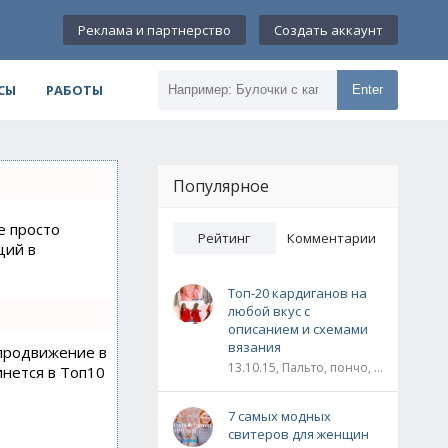
Реклама и партнерство
Создать аккаунт
СЫ
РАБОТЫ
Enter
Популярное
е просто
Рейтинг
Комментарии
ций в
Топ-20 кардиганов на
любой вкус с
описанием и схемами
вязания
 продвижение в
13.10.15, Пальто, пончо, кардиганы
инется в Топ10
7 самых модных
свитеров для женщин