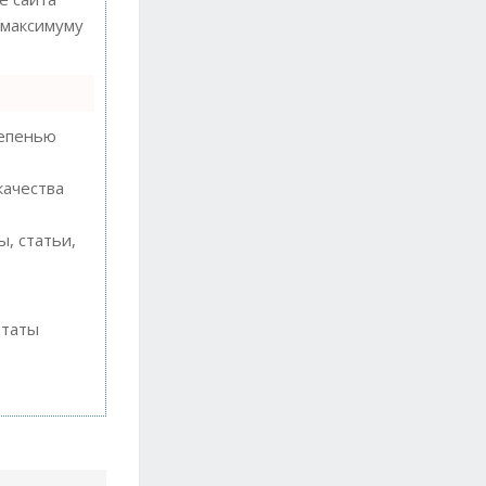
 максимуму
тепенью
качества
, статьи,
ьтаты