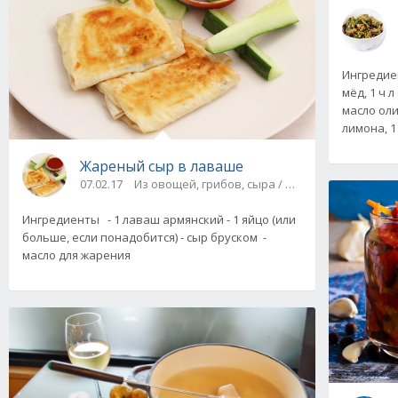
Ингредиен
мёд, 1 ч л
масло олив
лимона, 1 
Жареный сыр в лаваше
07.02.17
Из овощей, грибов, сыра / На скорую руку
Ингредиенты - 1 лаваш армянский - 1 яйцо (или
больше, если понадобится) - сыр бруском -
масло для жарения