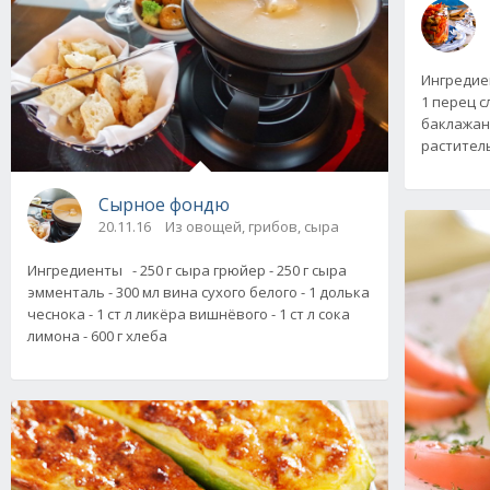
Ингредиен
1 перец с
баклажан -
раститель
Сырное фондю
20.11.16
Из овощей, грибов, сыра
Ингредиенты - 250 г сыра грюйер - 250 г сыра
эмменталь - 300 мл вина сухого белого - 1 долька
чеснока - 1 ст л ликёра вишнёвого - 1 ст л сока
лимона - 600 г хлеба