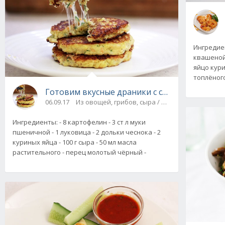
Ингредиен
квашеной 
яйцо курин
топлёног
Готовим вкусные драники с сыром и чеснок
06.09.17
Из овощей, грибов, сыра / На скорую руку
Ингредиенты: - 8 картофелин - 3 ст л муки
пшеничной - 1 луковица - 2 дольки чеснока - 2
куриных яйца - 100 г сыра - 50 мл масла
растительного - перец молотый чёрный -