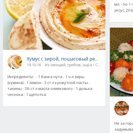
мл; - по 1
уксус, 20 
Хумус с зирой, пошаговый рецепт с фото
19.10.16
Из овощей, грибов, сыра / Соусы
Ингредиенты - 1 банка нута - 1 ч л зиры
(кумина) - 1 лимон - 3 ст л кунжутной пасты -
тахины - 3½ ст л масла оливкового - 1 долька
чеснока - 1 щепотка
Не за гор
задумыва