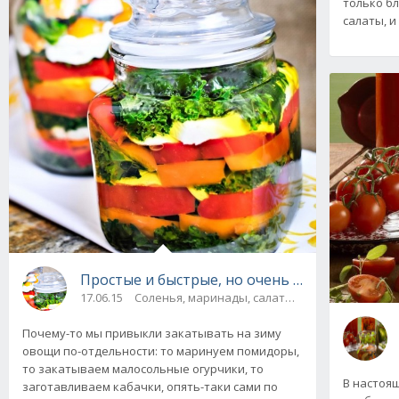
только бл
салаты, и 
Простые и быстрые, но очень вкусные загот
17.06.15
Соленья, маринады, салаты, соте
Почему-то мы привыкли закатывать на зиму
овощи по-отдельности: то маринуем помидоры,
то закатываем малосольные огурчики, то
В настоя
заготавливаем кабачки, опять-таки сами по