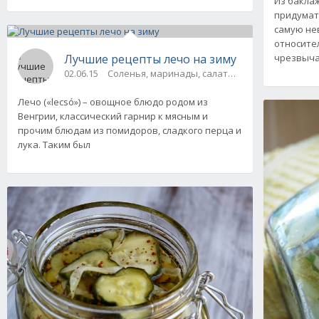
Из бакла
придумат
самую не
относите
Лучшие рецепты лечо на зиму
чрезвыч
02.06.15
Соленья, маринады, салаты, соте
Лечо («lecsó») – овощное блюдо родом из
Венгрии, классический гарнир к мясным и
прочим блюдам из помидоров, сладкого перца и
лука. Таким был