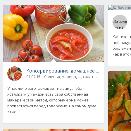
Кабачкова
неё никуд
баклажан
как в эт
Консервирование: домашнее лечо на зиму
01.07.15
Соленья, маринады, салаты, соте
У нас лечо заготавливает на зиму любая
хозяйка, и у каждой есть своя собственная
манера и свой метод, которыми она может
похвастаться перед товарками. На самом деле
этих