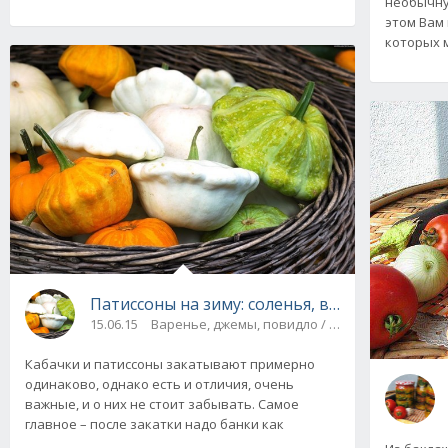
необычну
этом Вам
которых 
Патиссоны на зиму: соленья, в маринаде, ик
15.06.15
Варенье, джемы, повидло / Компоты, соки / С
Кабачки и патиссоны закатывают примерно
одинаково, однако есть и отличия, очень
важные, и о них не стоит забывать. Самое
главное – после закатки надо банки как