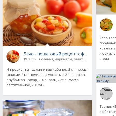
Сезон за
продолжи
хозяйки 
любимые 
Лечо - пошаговый рецепт с фото
ягода
19.06.15
Соленья, маринады, салаты, соте
Ингредиенты - цуккини или кабачок, 2 кг - перцы
сладкие, 2 кг - помидоры мясистые, 2 кг - чеснок,
6 зубочков - сахар, 200 г - соль, 2 ст л - масло
растительное, 200 мл -
Термин «Т
любителе