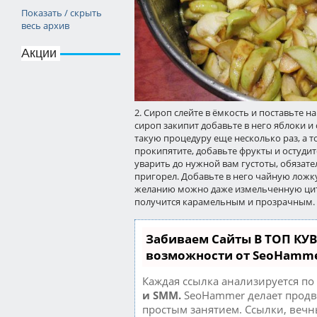
Показать / скрыть
весь архив
Акции
2. Сироп слейте в ёмкость и поставьте на
сироп закипит добавьте в него яблоки и 
такую процедуру еще несколько раз, а то
прокипятите, добавьте фрукты и остуди
уварить до нужной вам густоты, обязат
пригорел. Добавьте в него чайную ложку
желанию можно даже измельченную цитр
получится карамельным и прозрачным.
Забиваем Сайты В ТОП КУ
возможности от SeoHamm
Каждая ссылка анализируется по
и SMM.
SeoHammer делает продв
простым занятием. Ссылки, вечн