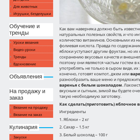
Для животных
Игрушки, безделушки
Обучение и
Как вам наверняка должно быть извест
тренды
натуральных полезных свойств, и что ин
количество витаминов. Основными из них явл
Уроки вязания
фолиевая кислота. Правда по содержан
Видео-уроки
яблоки уступают другим фруктам, но их
сохранению вкусовых качеств и внешне
Тренды
поэтому они являются частым гостем в к
Вдохновение
употреблять не только в сыром виде, их
конечно, готовят компот, джем или
варе
Объявления
разнообразить ваше меню и предложит
варенья с белым шоколадом
. Лакомс
вкусным и сытным, зимой вы будете оче
На продажу и
такую необходимую заготовку.
заказ
Как сделать(приготовить) яблочное
Вязание на продажу
Ингредиенты
Вязание на заказ
1. Яблоки – 2 кг
Кулинария
2. Сахар – 1.5 кг
3. Белый шоколад – 100 г
Закуски