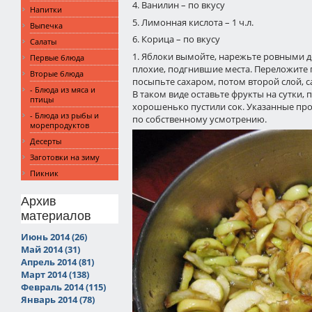
4. Ванилин – по вкусу
Напитки
5. Лимонная кислота – 1 ч.л.
Выпечка
6. Корица – по вкусу
Салаты
1. Яблоки вымойте, нарежьте ровными д
Первые блюда
плохие, подгнившие места. Переложите 
Вторые блюда
посыпьте сахаром, потом второй слой, са
- Блюда из мяса и
В таком виде оставьте фрукты на сутки,
птицы
хорошенько пустили сок. Указанные пр
- Блюда из рыбы и
по собственному усмотрению.
морепродуктов
Десерты
Заготовки на зиму
Пикник
Архив
материалов
Июнь 2014 (26)
Май 2014 (31)
Апрель 2014 (81)
Март 2014 (138)
Февраль 2014 (115)
Январь 2014 (78)