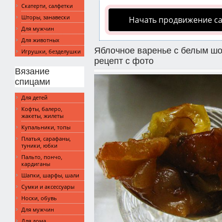
Скатерти, салфетки
Шторы, занавески
Начать продвижение с
Для мужчин
Для животных
Яблочное варенье с белым шо
Игрушки, безделушки
рецепт с фото
Вязание
спицами
Для детей
Кофты, балеро,
жакеты, жилеты
Купальники, топы
Платья, сарафаны,
туники, юбки
Пальто, пончо,
кардиганы
Шапки, шарфы, шали
Сумки и аксессуары
Носки, обувь
Для мужчин
Для дома