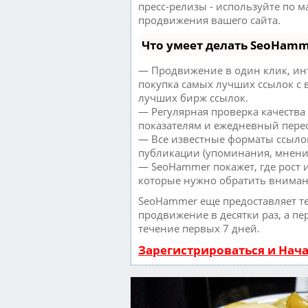
пресс-релизы - используйте по 
продвижения вашего сайта.
Что умеет делать SeoHam
— Продвижение в один клик, ин
покупка самых лучших ссылок с 
лучших бирж ссылок.
— Регулярная проверка качества
показателям и ежедневный перес
— Все известные форматы ссылок
публикации (упоминания, мнения,
— SeoHammer покажет, где рост и
которые нужно обратить вниман
SeoHammer еще предоставляет 
продвижение в десятки раз, а пе
течение первых 7 дней.
Зарегистрироваться и Нач