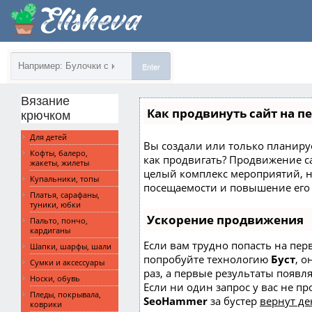
Enter
Вязание
Как продвинуть сайт на п
крючком
Для детей
Вы создали или только планирует
Кофты, балеро,
как продвигать? Продвижение сай
жакеты, жилеты
целый комплекс мероприятий, 
Купальники, топы
посещаемости и повышение его 
Платья, сарафаны,
туники, юбки
Ускорение продвижения
Пальто, пончо,
кардиганы
Если вам трудно попасть на пер
Шапки, шарфы, шали
попробуйте технологию
Буст
, о
Сумки и аксессуары
раз, а первые результаты появл
Носки, обувь
Если ни один запрос у вас не пр
Пледы, покрывала,
SeoHammer
за бустер
вернут де
коврики