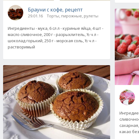
Брауни с кофе, рецепт
29.01.16
Торты, пирожные, рулеты
Ингредиенты - мука, 6 сл л - куриные яйца, 4 шт -
масло сливочное, 200 г - разрыхлитель, ½ ч л -
шоколад горький, 250 г - морская соль, ½ ч л -
растворимый
Ингредиен
сливочное,
сахарная,
какао без