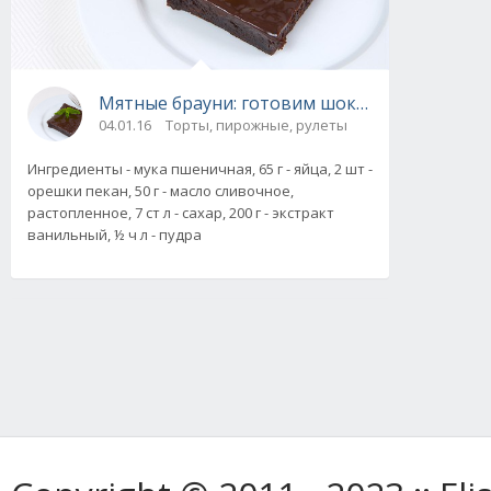
Мятные брауни: готовим шоколадные пиро
04.01.16
Торты, пирожные, рулеты
Ингредиенты - мука пшеничная, 65 г - яйца, 2 шт -
орешки пекан, 50 г - масло сливочное,
растопленное, 7 ст л - сахар, 200 г - экстракт
ванильный, ½ ч л - пудра