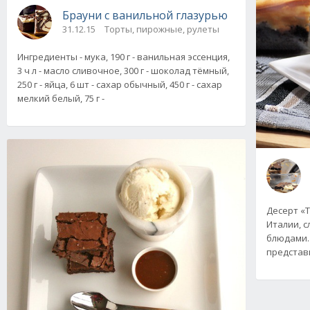
Брауни с ванильной глазурью
31.12.15
Торты, пирожные, рулеты
Ингредиенты - мука, 190 г - ванильная эссенция,
3 ч л - масло сливочное, 300 г - шоколад тёмный,
250 г - яйца, 6 шт - сахар обычный, 450 г - сахар
мелкий белый, 75 г -
Десерт «
Италии, 
блюдами.
представ