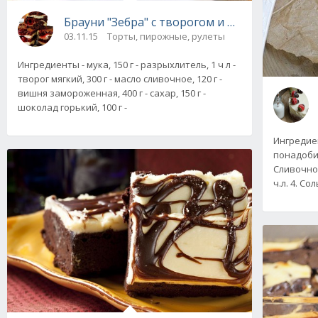
Брауни "Зебра" с творогом и вишней
03.11.15
Торты, пирожные, рулеты
Ингредиенты - мука, 150 г - разрыхлитель, 1 ч л -
творог мягкий, 300 г - масло сливочное, 120 г -
вишня замороженная, 400 г - сахар, 150 г -
шоколад горький, 100 г -
Ингредие
понадобит
Сливочное
ч.л. 4. Сол