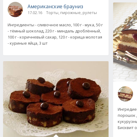
Американские брауниз
17.02.16
Торты, пирожные, рулеты
Ингредиенты - сливочное масло, 100 г - мука, 50 г
- тёмный шоколад, 220 г - миндаль дроблённый,
100 г - коричневый сахар, 120 г - корица молотая
- куриные яйца, 3 шт
Ингредиен
порошок д
кукурузный
Бисквит о