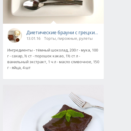
Диетические брауни с грецкими орехами
13.01.16
Торты, пирожные, рулеты
Ингредиенты - тёмный шоколад, 200 г - мука, 100
г - сахар, ½ ст - порошок какао, 1½ ст л -
ванильный экстракт, 1 ч л - масло сливочное, 150
г - яйца, 4 шт