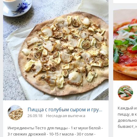
Каждый из
Пицца с голубым сыром и грушей
пиццу, в 
26.09.18
Несладкая выпечка
довольно 
бывают, 
Ингредиенты Тесто для пиццы - 1 кг муки белой -
3 г свежих дрожжей - 10-15 г масла - 30 г соли -