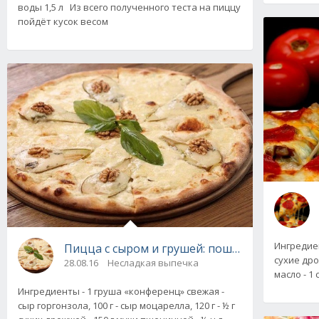
воды 1,5 л Из всего полученного теста на пиццу
пойдёт кусок весом
Ингредиенты: - вода - 100 мл - 
Пицца с сыром и грушей: пошаговый рецепт
сухие дрож
28.08.16
Несладкая выпечка
Ингредиенты - 1 груша «конференц» свежая -
сыр горгонзола, 100 г - сыр моцарелла, 120 г - ½ г