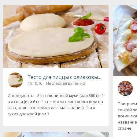
Тесто для пиццы с оливковым маслом
16.10.16
Несладкая выпечка
Ингредиенты - 2 ст пшеничной муки (или 360 г) - 1
ч л соли (или 6 г) - 1 ст л масла оливкового (или на
Поиграем 
глаз, ведь это только для смазывания) - 1 ч л
тонкой ле
сухих дрожжей (или 3
всеми лю
название
стране,