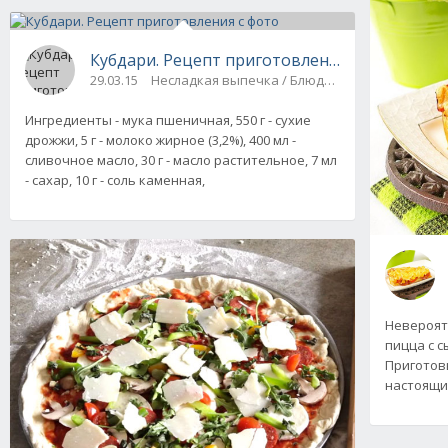
Кубдари. Рецепт приготовления с фото
29.03.15
Несладкая выпечка / Блюда из фарша
Ингредиенты - мука пшеничная, 550 г - сухие
дрожжи, 5 г - молоко жирное (3,2%), 400 мл -
сливочное масло, 30 г - масло растительное, 7 мл
- сахар, 10 г - соль каменная,
Невероят
пицца с с
Приготов
настоящи