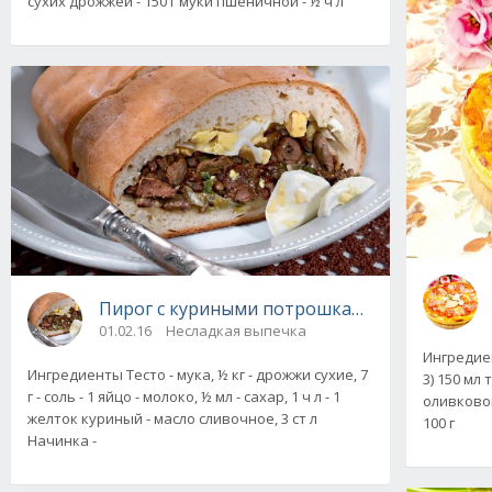
сухих дрожжей - 150 г муки пшеничной - ½ ч л
Пирог с куриными потрошками
01.02.16
Несладкая выпечка
Ингредиен
Ингредиенты Тесто - мука, ½ кг - дрожжи сухие, 7
3) 150 мл 
г - соль - 1 яйцо - молоко, ½ мл - сахар, 1 ч л - 1
оливковог
желток куриный - масло сливочное, 3 ст л
100 г
Начинка -