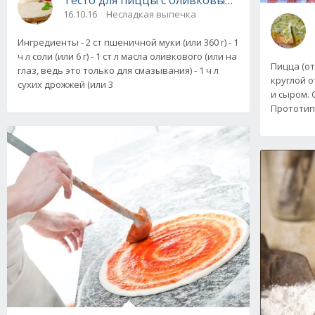
16.10.16
Несладкая выпечка
Ингредиенты - 2 ст пшеничной муки (или 360 г) - 1
ч л соли (или 6 г) - 1 ст л масла оливкового (или на
Пицца (от
глаз, ведь это только для смазывания) - 1 ч л
круглой 
сухих дрожжей (или 3
и сыром. 
Прототип