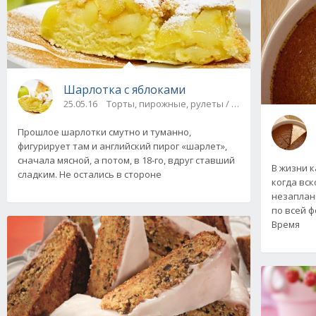
Шарлотка с яблоками
25.05.16
Торты, пирожные, рулеты / Булки, пироги
Прошлое шарлотки смутно и туманно,
фигурирует там и английский пирог «шарлет»,
сначала мясной, а потом, в 18-го, вдруг ставший
В жизни 
сладким. Не остались в стороне
когда вск
незаплан
по всей ф
Время