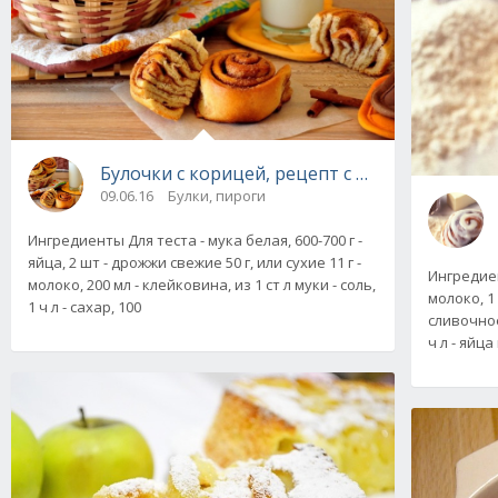
Булочки с корицей, рецепт с фото
09.06.16
Булки, пироги
Ингредиенты Для теста - мука белая, 600-700 г -
яйца, 2 шт - дрожжи свежие 50 г, или сухие 11 г -
Ингредиент
молоко, 200 мл - клейковина, из 1 ст л муки - соль,
молоко, 1 
1 ч л - сахар, 100
сливочное
ч л - яйца