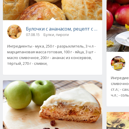
Булочки с ананасом, рецепт с фото
07.08.15
Булки, пироги
Ингредиенты - мука, 250 г - разрыхлитель, 3 ч л -
марципановая масса готовая, 100 г - яйца, 3 шт -
масло сливочное, 200 г - ананас из консервов,
тёртый, 270 г - сливки,
Ингредиен
сливочное, 
ст.л.; - с
ч.л.; - соль