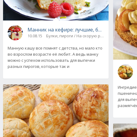
Манник на кефире: лучшие, быстрые рецепт
10.08.15
Булки, пироги / На скорую руку
Манную кашу все помнят с детства, но мало кто
во взрослом возрасте её любит. А ведь манку
можно с успехом использовать для выпечки
разных пирогов, которые так и
Ингредиен
пшеничная
для выпеч
размягчённ