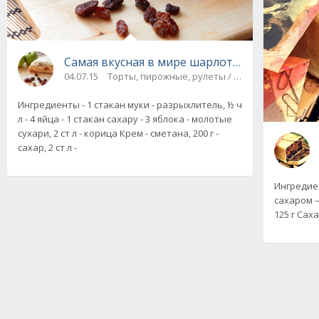
Самая вкусная в мире шарлотка
04.07.15
Торты, пирожные, рулеты / Булки, пироги / На
Ингредиенты - 1 стакан муки - разрыхлитель, ½ ч
л - 4 яйца - 1 стакан сахару - 3 яблока - молотые
сухари, 2 ст л - корица Крем - сметана, 200 г -
сахар, 2 ст л -
Ингредиен
сахаром –
125 г Саха