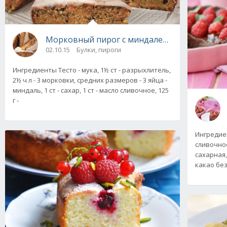
Морковный пирог с миндалем, рецепт с фот
02.10.15
Булки, пироги
Ингредиенты Тесто - мука, 1½ ст - разрыхлитель,
2½ ч л - 3 морковки, средних размеров - 3 яйца -
миндаль, 1 ст - сахар, 1 ст - масло сливочное, 125
г -
Ингредиен
сливочное,
сахарная,
какао без