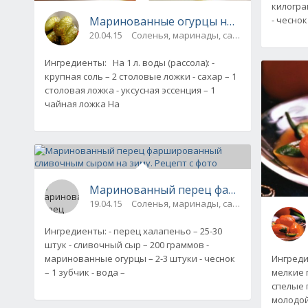
килогра
- чеснок
Маринованные огурцы на зиму. Рецепт 
20.04.15
Соленья, маринады, салаты, соте
Ингредиенты: На 1 л. воды (рассола): -
крупная соль – 2 столовые ложки - сахар – 1
столовая ложка - уксусная эссенция – 1
чайная ложка На
Маринованный перец фаршированный с
19.04.15
Соленья, маринады, салаты, соте
Ингредиенты: - перец халапеньо – 25-30
штук - сливочный сыр – 200 граммов -
Ингреди
маринованные огурцы – 2-3 штуки - чеснок
мелкие 
– 1 зубчик - вода –
спелые п
молодой 