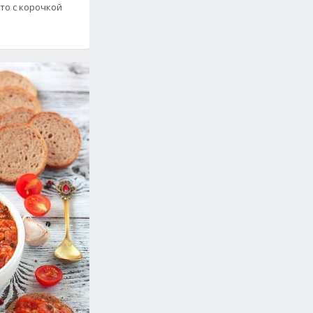
сто с корочкой
епт с фото