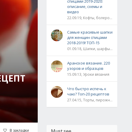
спицами 2019-2020:
описание, схемы и
видео
22.09.19, Кофты, болеро, жакеты, жилеты, пуловеры и свитера
Самые красивые шапки
для женщин спицами
2018-2019! ТОП-15
01.09.18, Шапки, шарфы, шали, снуды и палантины
Аранское вязание. 220
узоров и образцов
15.09.13, Уроки вязания
ЕЦЕПТ
Что быстро испечь к
чаю? Топ-20 рецептов
27.04.15, Торты, пирожные, рулеты / Булки, пироги / Печенье, кексы, маффины / На скорую руку
В закладки
Must see