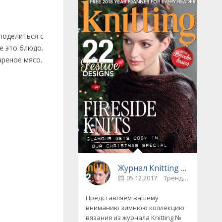
 поделиться с
е это блюдо.
ареное мясо.
Журнал Knitting № 175, декабрь 2017
05.12.2017
Тренды
0
Представляем вашему
вниманию зимнюю коллекцию
вязания из журнала Knitting №