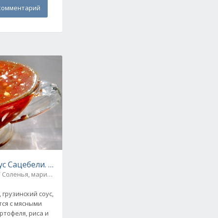
комментарий
с Сацебели. Пошаговый рецепт с фото
/ Соленья, маринады, салаты, соте
 грузинский соус,
тся с мясными
ртофеля, риса и