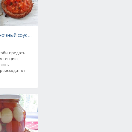
ночный соус к рыбным блюдам. Рецепт
чтобы предать
истенцию,
ысить
происходит от