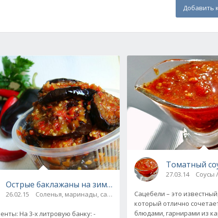
Добавить 
Томатный соу
27.03.14
Соусы 
ки на зиму. Топ-5 рецептов
Острые баклажаны на зиму. Рецепт с фото
Сацебели – это известный,
26.02.15
Соленья, маринады, салаты, соте
который отлично сочетае
блюдами, гарнирами из ка
енты: На 3-х литровую банку: -