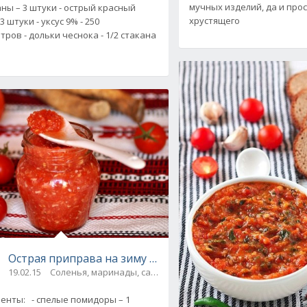
мучных изделий, да и про
ны – 3 штуки - острый красный
хрустящего
3 штуки - уксус 9% - 250
тров - дольки чеснока - 1/2 стакана
Острая приправа на зиму из помидоров и чеснока. Рец
19.02.15
Соленья, маринады, салаты, соте
енты: - спелые помидоры – 1