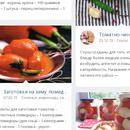
мм - корень хрена – 100 граммов
 – 1 штука - перец пеперончино – 1
с фото
Томатно-чес
25.12.13
Соусы
Соусы созданы для того, 
блюду более жидкую конс
возбудить аппетит и пов
калорийность. Название 
латинского salsus —
ливочным сыром на зиму. Рецепт с фото
Заготовки на зиму: помидоры в собственном соку
07.02.15
Соленья, маринады, салаты, соте
енты для заготовки томатов: -
плотные помидоры – 1 килограмм -
омидоры (для сока) – 1 килограмм -
чеснок - 1 головка - укроп -