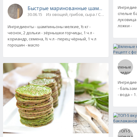
Ингредиен
Быстрые маринованные шампиньоны, рецеп
спелые ба
30.06.15
Из овощей, грибов, сыра / Соленья, маринады,
луковица 
ложки -
Ингредиенты - шампиньоны мелкие, ½ кг -
чеснок, 2 дольки - зёрнышки горчицы, 1 ч л -
кориандр, семена, ½ ч л - перец чёрный, 1 ч л
горошин - масло
Ингредиен
- бальзам
- вода – 