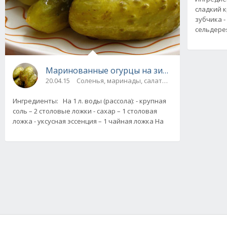
сладкий к
зубчика 
сельдере
Маринованные огурцы на зиму. Рецепт с фо
20.04.15
Соленья, маринады, салаты, соте
Ингредиенты: На 1 л. воды (рассола): - крупная
соль – 2 столовые ложки - сахар – 1 столовая
ложка - уксусная эссенция – 1 чайная ложка На