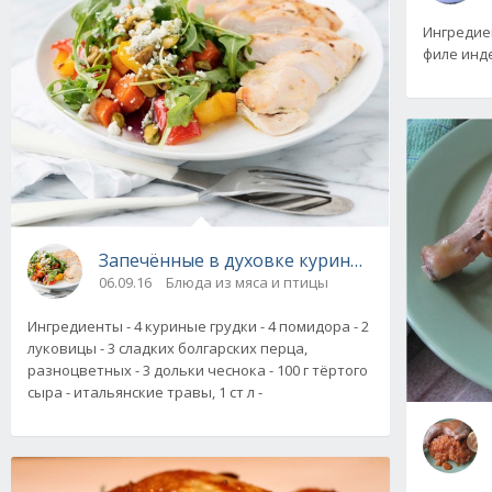
Ингредиенты: куриные окор
филе инде
Запечённые в духовке куриные грудки «Пик
06.09.16
Блюда из мяса и птицы
Ингредиенты - 4 куриные грудки - 4 помидора - 2
луковицы - 3 сладких болгарских перца,
разноцветных - 3 дольки чеснока - 100 г тёртого
сыра - итальянские травы, 1 ст л -