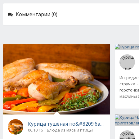
Комментарии (0)
Ингредиен
стручка -
горсточка
маслины 
Курица тушёная по&#8209;баскски
06.10.16
Блюда из мяса и птицы