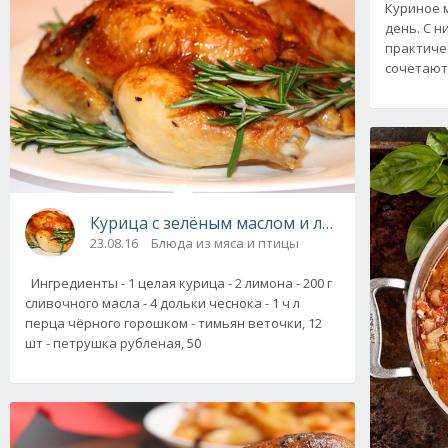
Куриное 
день. С н
практиче
сочетают
Курица с зелёным маслом и лимоном запечё
23.08.16
Блюда из мяса и птицы
Ингредиенты - 1 целая курица - 2 лимона - 200 г
сливочного масла - 4 дольки чеснока - 1 ч л
перца чёрного горошком - тимьян веточки, 12
шт - петрушка рубленая, 50