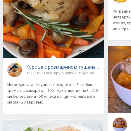
Ингредиен
четверть 
мягкая, 
четверть и
Курица с розмарином тушёная в духовке: бы
15.09.16
На скорую руку / Блюда из мяса и птицы
Ингредиенты - 4 куриных окорочка - 3 стебля
свежего розмарина - 100 г муки пшеничной - 220
мл белого вина - 50 мл extra virgin – оливкового
масла - 2 лавровых