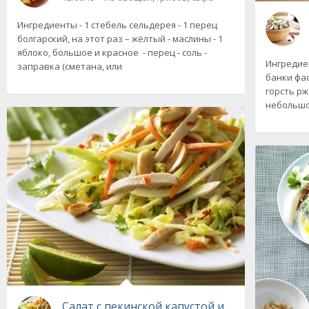
Ингредиенты - 1 стебель сельдерея - 1 перец
болгарский, на этот раз – жёлтый - маслины - 1
яблоко, большое и красное - перец - соль -
Ингредиен
заправка (сметана, или
банки фас
горсть рж
небольшой
Салат с пекинской капустой и курицей. Реце