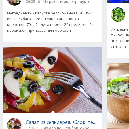
09.08.16
Из рыбы и морепродуктов / Из овощей, грибо
Ингредиенты - капуста белокочанная, 200 г - 1
кислое яблоко, желательно антоновка -
креветки, 70 г - 2 г лука порея - 20 г редиски - 2 г
Ингредиен
корейской приправы для моркови -
тыквенные
шт; - фини
стакана; 
Салат из сельдерея, яблок, перца и маслин. 
12.06.15
Из овощей, грибов, сыра