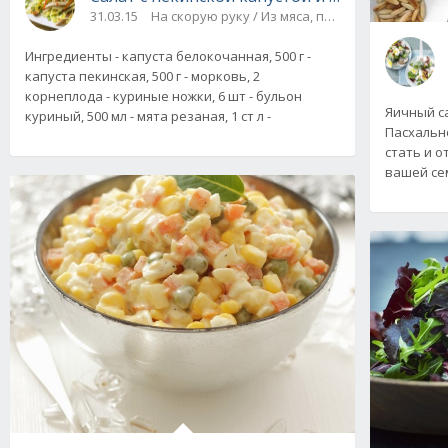
31.03.15
На скорую руку / Из мяса, птицы, яиц / Из ово
Ингредиенты - капуста белокочанная, 500 г -
капуста пекинская, 500 г - морковь, 2
корнеплода - куриные ножки, 6 шт - бульон
Яичный с
куриный, 500 мл - мята резаная, 1 ст л -
Пасхальн
стать и 
вашей се