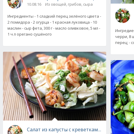
10.08.16
Из овощей, грибов, сыра
Ингредиенты - 1 сладкий перец зелёного цвета -
2 помидора - 2 огурца - 1 красная луковица - 10
маслин - сыр фета, 300 г - масло оливковое, 5 мл -
Ингредиен
1 ч л орегано сушёного
черри, 8 ш
перец; - 
Салат из капусты с креветками, пошаговый 