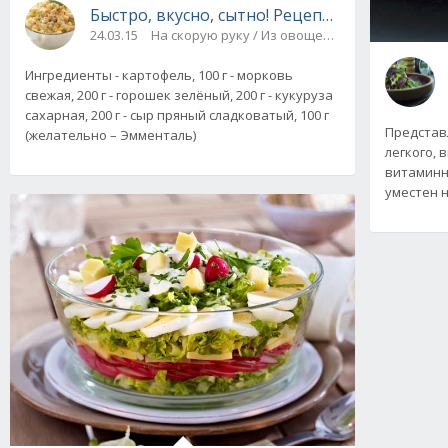
Быстро, вкусно, сытно! Рецепт овощного са
24.03.15
На скорую руку / Из овощей, грибов, сыра
Ингредиенты - картофель, 100 г - морковь
свежая, 200 г - горошек зелёный, 200 г - кукуруза
сахарная, 200 г - сыр пряный сладковатый, 100 г
Представ
(желательно – Эмменталь)
легкого, 
витаминно
уместен н