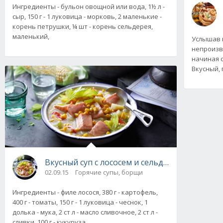
Ингредиенты - бульон овощной или вода, 1½ л -
сыр, 150 г - 1 луковица - морковь, 2 маленькие -
корень петрушки, ¼ шт - корень сельдерея,
маленький,
Услышав н
непроизв
начиная с
Вкусный, 
Вкусный суп с лососем и сельдереем, рецепт
02.09.15
Горячие супы, борщи
Ингредиенты - филе лосося, 380 г - картофель,
400 г - томаты, 150 г - 1 луковица - чеснок, 1
долька - мука, 2 ст л - масло сливочное, 2 ст л -
сливки, 100 г - кукуруза,