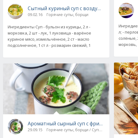
Сытный куриный суп с воздушными клёцками
09.02.16
Горячие супы, борщи
Ингредиент
Ингредиенты Суп - бульон из курицы, 2 л -
л; - перло
морковка, 2 шт - лук, 1 луковица - варёное
солёные, 2
куриное мясо, измельчённое, 2 ст - масло
морковь, 
подсолнечное, 1 ст л - розмарин свежий, 1
Ароматный сырный суп с фрикадельками
29.09.15
Горячие супы, борщи / Супы-пюре