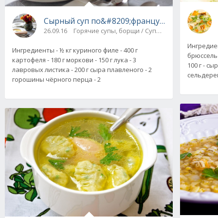
Сырный суп по&#8209;французски с курицей
26.09.16
Горячие супы, борщи / Супы-пюре
Ингредиен
Ингредиенты - ½ кг куриного филе - 400 г
брюссельс
картофеля - 180 г моркови - 150 г лука - 3
100 г - сы
лавровых листика - 200 г сыра плавленого - 2
сельдере
горошины чёрного перца - 2