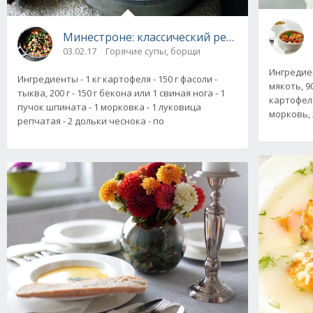
Минестроне: классический рецепт пошагово
03.02.17
Горячие супы, борщи
Ингредиен
Ингредиенты - 1 кг картофеля - 150 г фасоли -
мякоть, 90
тыква, 200 г - 150 г бекона или 1 свиная нога - 1
картофель,
пучок шпината - 1 морковка - 1 луковица
морковь, 
репчатая - 2 дольки чеснока - по