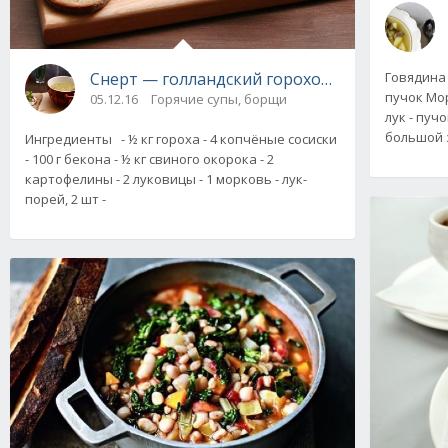
Говядина 
Снерт — голландский гороховый суп
пучок Мор
05.12.16
Горячие супы, борщи
лук - пуч
большой 
Ингредиенты - ½ кг гороха - 4 копчёные сосиски
- 100 г бекона - ½ кг свиного окорока - 2
картофелины - 2 луковицы - 1 морковь - лук-
порей, 2 шт -